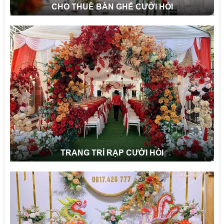
CHO THUÊ BÀN GHẾ CƯỚI HỎI
TRANG TRÍ RẠP CƯỚI HỎI