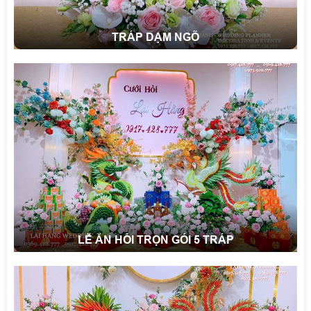
TRÁP DẠM NGÕ
LỄ ĂN HỎI TRỌN GÓI 5 TRÁP