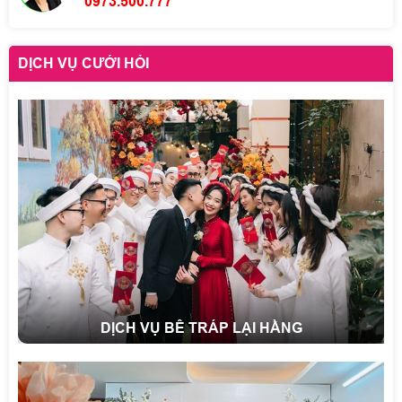
0973.500.777
DỊCH VỤ CƯỚI HỎI
DỊCH VỤ BÊ TRÁP LẠI HẰNG