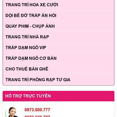
TRANG TRÍ HOA XE CƯỚI
ĐỘI BÊ ĐỠ TRÁP ĂN HỎI
QUAY PHIM - CHỤP ẢNH
TRANG TRÍ NHÀ RẠP
TRÁP DẠM NGÕ VIP
TRÁP DẠM NGÕ CƠ BẢN
CHO THUÊ BÀN GHẾ
TRANG TRÍ PHÔNG RẠP TƯ GIA
HỖ TRỢ TRỰC TUYẾN
0973.500.777