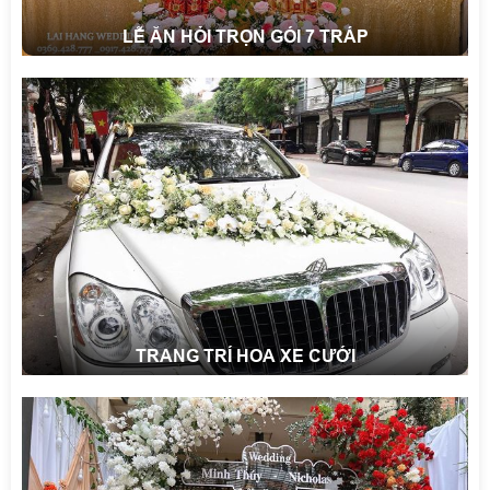
LỄ ĂN HỎI TRỌN GÓI 7 TRÁP
TRANG TRÍ HOA XE CƯỚI