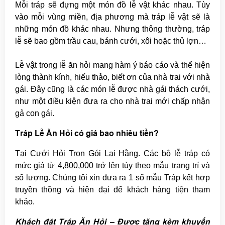
Mỗi tráp sẽ đựng một món đồ lễ vật khác nhau. Tùy
vào mỗi vùng miền, địa phương mà tráp lễ vật sẽ là
những món đồ khác nhau. Nhưng thông thường, tráp
lễ sẽ bao gồm trầu cau, bánh cưới, xôi hoặc thủ lợn…
Lễ vật trong lễ ăn hỏi mang hàm ý báo cáo và thể hiện
lòng thành kính, hiếu thảo, biết ơn của nhà trai với nhà
gái. Đây cũng là các món lễ được nhà gái thách cưới,
như một điều kiện đưa ra cho nhà trai mới chấp nhận
gả con gái.
Tráp Lễ Ăn Hỏi có giá bao nhiêu tiền?
Tại Cưới Hỏi Trọn Gói Lại Hằng. Các bộ lễ tráp có
mức giá từ 4,800,000 trở lên tùy theo mẫu trang trí và
số lượng. Chúng tôi xin đưa ra 1 số mẫu Tráp kết hợp
truyền thồng và hiện đại để khách hàng tiện tham
khảo.
Khách đặt Tráp Ăn Hỏi – Được tặng kèm khuyến