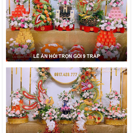
LỄ ĂN HỎI TRỌN GÓI 9 TRÁP