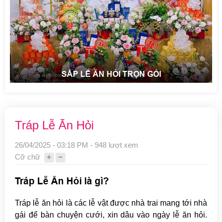
SẮP LỄ ĂN HỎI TRỌN GÓI
Tráp Lễ Ăn Hỏi
26/04/2025 - 03:18 PM - 948 lượt xem
Cỡ chữ
Tráp Lễ Ăn Hỏi là gì?
Tráp lễ ăn hỏi là các lễ vật được nhà trai mang tới nhà
gái để bàn chuyện cưới, xin dâu vào ngày lễ ăn hỏi.