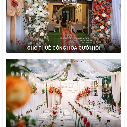
CHO THUÊ CỔNG HOA CƯỚI HỎI