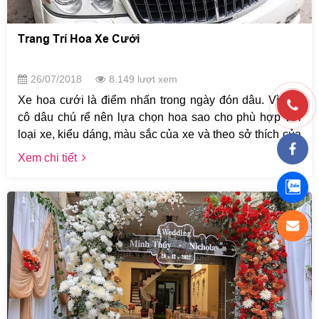
Trang Trí Hoa Xe Cưới
26/07/2018
8.149 lượt xem
Xe hoa cưới là điểm nhấn trong ngày đón dâu. Vì vậy
cô dâu chú rể nên lựa chọn hoa sao cho phù hợp với
loại xe, kiểu dáng, màu sắc của xe và theo sở thích của
mình. Ngoài ra, việc chọn loại hoa còn phụ thuộc vào
Xem chi tiết
quãng đường đi xa hay gần. Nếu phải đi đón dâu xa,
chú rể nên chọn hoa lan, hoa hồng cứng cáp, bền với
gió, môi trường để trang trí. Nếu hai gia đình cách nhau
không xa, bạn có thể chọn những loại hoa mỏng manh
như hoa lan tường, kết hợp cẩm tú cầu lan, trắng…
Hoặc với các mẫu sang trọng hơn có thể kết hợp thêm
Lan Hồ Điệp, Mẫu đơn, Địa lan. Cô dâu chú rể cũng cần
lưu tâm tới việc chọn hoa theo mùa, những loại hoa
đúng mùa lúc nào cũng đẹp nhất, và giúp bạn tiết kiệm