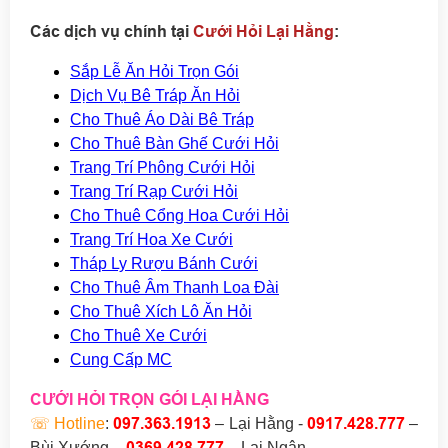
Các dịch vụ chính tại
Cưới Hỏi Lại Hằng
:
Sắp Lễ Ăn Hỏi Trọn Gói
Dịch Vụ Bê Tráp Ăn Hỏi
Cho Thuê Áo Dài Bê Tráp
Cho Thuê Bàn Ghế Cưới Hỏi
Trang Trí Phông Cưới Hỏi
Trang Trí Rạp Cưới Hỏi
Cho Thuê Cổng Hoa Cưới Hỏi
Trang Trí Hoa Xe Cưới
Tháp Ly Rượu Bánh Cưới
Cho Thuê Âm Thanh Loa Đài
Cho Thuê Xích Lô Ăn Hỏi
Cho Thuê Xe Cưới
Cung Cấp MC
CƯỚI HỎI TRỌN GÓI LẠI HẰNG
097.363.1913
0917.428.777
☏
Hotline
:
– Lại Hằng -
–
0369.428
.777
Bùi Xướng
–
–
Lại Ngân.