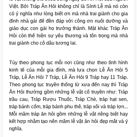
Việt. Bởi Tráp Ăn Hỏi không chỉ là Sính Lễ mà nó còn
có ý nghĩa như lòng biết ơn mà nhà trai giành cho gia
đình nhà gái để đền đáp với công ơn nuôi dưỡng và
giáo dục con gái họ trưởng thành. Mặt khác Tráp Ăn
Hỏi còn thể hiện sự yêu thương và tôn trọng mà nhà
trai giành cho cô dâu tương lai.
Tùy theo phong tục mỗi nơi cũng như theo tình hình
kinh tế của mỗi gia đình, mà lựa chọn Lễ Ăn Hỏi 5
Tráp, Lễ Ăn Hỏi 7 Tráp, Lễ Ăn Hỏi 9 Tráp hay 11 Tráp.
Theo phong tục truyền thống từ xưa đến nay thì Tráp
Ăn Hỏi thường gồm những lễ vật cổ truyền như: Tráp
trầu cau, Tráp Rượu Thuốc, Tráp Chè, tráp hạt sen,
tráp bánh cốm, tráp bánh phu thê, tráp xôi và tráp lợn...
Mỗi mâm tráp ăn hỏi gồm những lễ vật riêng biệt hay
kết hợp nhằm tạo nên mâm lễ vật ăn hỏi đẹp mắt và ý
nghĩa.