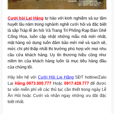
Cưới hỏi Lại Hằng
tự hào với kinh nghiệm và sự tâm
huyết lâu năm trong nghành nghề cưới hỏi và đặc biệt
là sắp Tráp lễ ăn hỏi Và Trang Trí Phông Rạp Bàn Ghế
Cổng Hoa, luôn cập nhật những mẫu mã mới nhất,
mặt hàng sử dụng luôn đảm bảo mới mẻ và sạch sẽ,
mức chi phí thấp nhất thị trường phù hợp với mọi nhu
cầu cửa khách hàng. Uy tín thương hiệu cũng như
niềm tin của khách hàng luôn là mục tiêu hàng đầu
của chúng tôi.
Hãy
liên hệ với
Cưới Hỏi Lại Hằng
SĐT hotline/Zalo
Hằng 097
3.500.777
0917.428.777
Lại
Hoặc
để được
tư vấn miễn phí về các thủ tục cần thiết trong ngày Lễ
Ăn Hỏi hoặc Cưới
và nhận ngay
những ưu đãi đặc
biệt nhất.