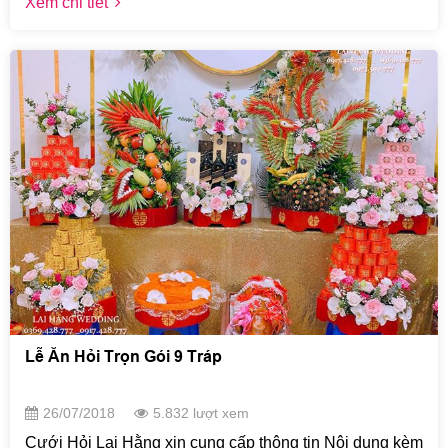
Xem chi tiết
giản nhưng vẫn cần có mẫu tráp dạm ngõ để thể hiện
tấm lòng trân trọng, thành ý của gia đình nhà trai với gia
đình họ nhà gái. Qua bài viết này, chúng ta cùng nhau
tìm hiểu về các mẫu tráp dạm ngõ đẹp nhất trên thị
trường để nhà trai dễ dàng lựa chọn được tráp ưng ý
nhất.
Lễ Ăn Hỏi Trọn Gói 9 Tráp
26/07/2018
5.832 lượt xem
Cưới Hỏi Lại Hằng xin cung cấp thông tin Nội dung kèm