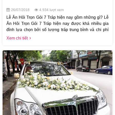
26/07/2018
4.934 lượt xem
Lễ Ăn Hỏi Trọn Gói 7 Tráp hiện nay gồm những gì? Lễ
Ăn Hỏi Trọn Gói 7 Tráp hiện nay được khá nhiều gia
đình lựa chọn bởi số lượng tráp trung bình và chi phí
hợp lý. Chỉ với 5,900,000 khách hàng có thể sở hữu
Xem chi tiết
ngay 1 bộ lễ ăn hỏi 7 Tráp Trọn Gói tại Cưới Hỏi Lại
Hằng.