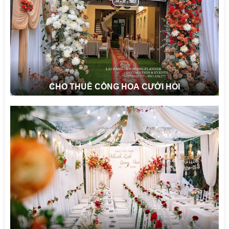
CHO THUÊ CỔNG HOA CƯỚI HỎI