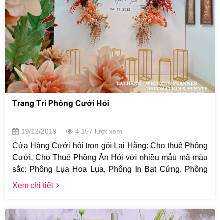
Trang Trí Phông Cưới Hỏi
19/12/2019
4.157 lượt xem
Cửa Hàng Cưới hỏi trọn gói Lại Hằng: Cho thuê Phông
Cưới, Cho Thuê Phông Ăn Hỏi với nhiều mẫu mã màu
sắc: Phông Lụa Hoa Lụa, Phông In Bạt Cứng, Phông
vách CNC khối nổi 3D, khách hàng được chọn mầu
Xem chi tiết
thoải mái ... với mọi kích thước khác nhau phù hợp mọi
địa hình.