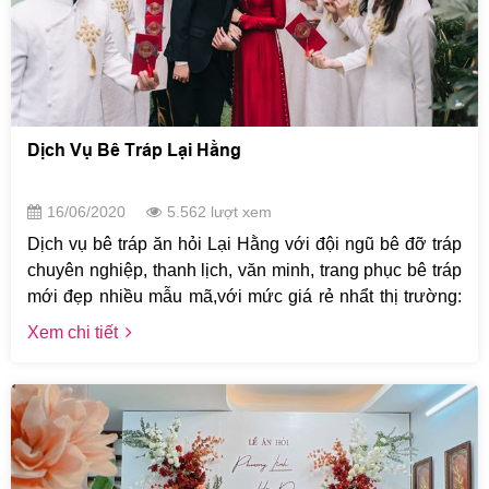
Dịch Vụ Bê Tráp Lại Hằng
16/06/2020
5.562 lượt xem
Dịch vụ bê tráp ăn hỏi Lại Hằng với đội ngũ bê đỡ tráp
chuyên nghiệp, thanh lịch, văn minh, trang phục bê tráp
mới đẹp nhiều mẫu mã,với mức giá rẻ nhẩt thị trường:
150K/Bạn bao gồm cả đồng phục bê tráp chắc chắn sẽ
Xem chi tiết
làm hài lòng mọi quý khách. Xin mời liên hệ với Lại
Hằng để được tư vấn chi tiết nhất.