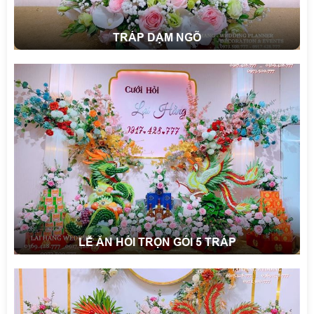
TRÁP DẠM NGÕ
LỄ ĂN HỎI TRỌN GÓI 5 TRÁP