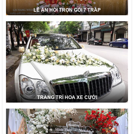
LỄ ĂN HỎI TRỌN GÓI 7 TRÁP
TRANG TRÍ HOA XE CƯỚI