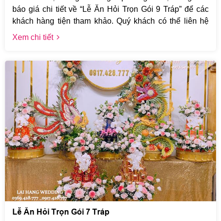
báo giá chi tiết về “Lễ Ăn Hỏi Trọn Gói 9 Tráp” để các
khách hàng tiện tham khảo. Quý khách có thể liên hệ
trực tiếp tới số điện thoại Hotline của Lại Hằng
Xem chi tiết
0973.500.777 hoặc 0917.428.777 để được tư vấn chi
tiết hơn nhé. Lại Hằng xin chân thành cảm ơn quý
khách.
Lễ Ăn Hỏi Trọn Gói 7 Tráp