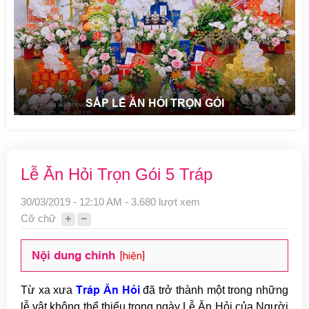
SẮP LỄ ĂN HỎI TRỌN GÓI
Lễ Ăn Hỏi Trọn Gói 5 Tráp
30/03/2019 - 12:10 AM - 3.680 lượt xem
Cỡ chữ
Nội dung chính
[hiện]
Tráp Ăn Hỏi
Từ xa xưa
đã trở thành một trong những
lễ vật không thể thiếu trong ngày Lễ Ăn Hỏi của Người