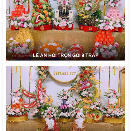
LỄ ĂN HỎI TRỌN GÓI 9 TRÁP