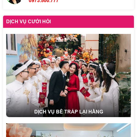
0973.500.777
DỊCH VỤ CƯỚI HỎI
DỊCH VỤ BÊ TRÁP LẠI HẰNG