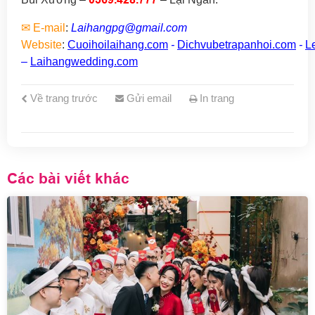
✉
E-mail
:
Laihangpg@gmail.com
Website
:
Cuoihoilaihang.com
-
Dichvubetrapanhoi.com
-
L
–
Laihangwedding.com
Về trang trước
Gửi email
In trang
Các bài viết khác