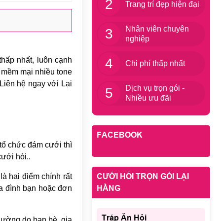
2
Trang trí đẹp hiện đại
Nhân viên chuyên
3
nghiệp
hấp nhất, luôn cạnh
4
Chi phí thấp nhất
p, mềm mại nhiều tone
Liên hệ ngay với Lại
Dịch vụ trọn gói -
5
Nhiều ưu đãi
FACEBOOK
tổ chức đám cưới thì
ưới hỏi..
CƯỚI HỎI TRỌN GÓI LẠI
là hai điểm chính rất
HẰNG
ia đình bạn hoặc đơn
Tráp Ăn Hỏi
thường do bạn bè, gia