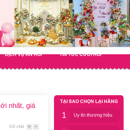
DỊCH VỤ ĂN HỎI
TIN TỨC CƯỚI HỎI
TẠI SAO CHỌN LẠI HẰNG
i nhất, giá
1
Uy tín thương hiệu
Cỡ chữ