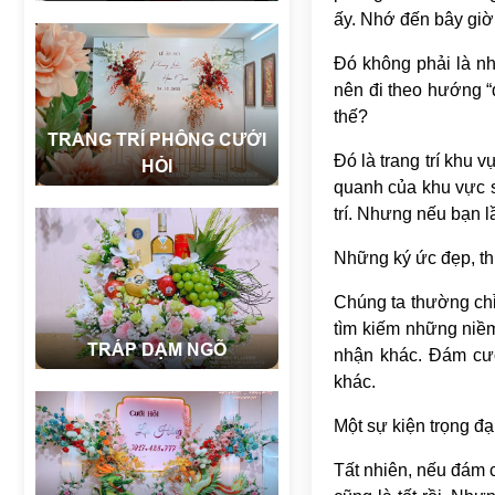
ấy. Nhớ đến bây giờ 
Đó không phải là nhữ
nên đi theo hướng “
thế?
TRANG TRÍ PHÔNG CƯỚI
Đó là trang trí khu 
HỎI
quanh của khu vực s
trí. Nhưng nếu bạn 
Những ký ức đẹp, thú 
Chúng ta thường chỉ 
tìm kiếm những niềm
TRÁP DẠM NGÕ
nhận khác. Đám cướ
khác.
Một sự kiện trọng đạ
Tất nhiên, nếu đám 