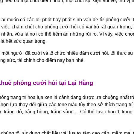
ng nếu có một chút điểm nhấn, một chút sự kiện vui vẻ, thú vị t
ai muốn có các lỗi phốt hay phát sinh vấn đề từ phông cưới, t
, việc chăm chút cho phông cưới hỏi có vai trò rất quan trọng,
 nhấn, vừa là nơi có thể tiềm ẩn những rủi ro. Vì vậy, việc ch
là hết sức quan trọng.
 một người đã cưới và tổ chức nhiều đám cưới hỏi, tôi thực s
ông sức, tài chính cho điểm này bạn nhé.
thuê phông cưới hỏi tại Lại Hằng
ông trang trí hoa lụa xen lá cành đang được ưa chuộng nhất trê
họn lựa thay đổi giữa các tone màu tùy theo sở thích trang tr
, trắng đỏ, trắng hồng, trắng vàng… Có thể lựa chọn 1 tron
chúng tôi sử dụng chất liệu vải lụa tơ tằm cao cấp, mềm mại 