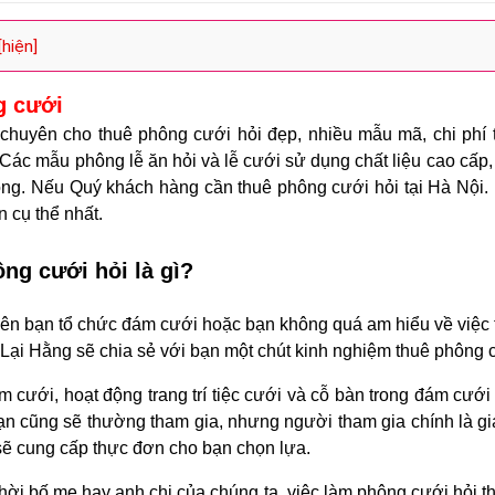
[hiện]
g cưới
chuyên cho thuê phông cưới hỏi đẹp, nhiều mẫu mã, chi phí t
. Các mẫu phông lễ ăn hỏi và lễ cưới sử dụng chất liệu cao cấ
ng. Nếu Quý khách hàng cần thuê phông cưới hỏi tại Hà Nội. 
 cụ thể nhất.
ng cưới hỏi là gì?
tiên bạn tổ chức đám cưới hoặc bạn không quá am hiểu về việc 
 Lại Hằng sẽ chia sẻ với bạn một chút kinh nghiệm thuê phông c
 cưới, hoạt động trang trí tiệc cưới và cỗ bàn trong đám cưới 
bạn cũng sẽ thường tham gia, nhưng người tham gia chính là g
 sẽ cung cấp thực đơn cho bạn chọn lựa.
thời bố mẹ hay anh chị của chúng ta, việc làm phông cưới hỏi 