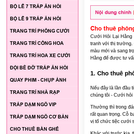
BỘ LỄ 7 TRÁP ĂN HỎI
Nội dung chính
BỘ LỄ 9 TRÁP ĂN HỎI
Cho thuê phôn
TRANG TRÍ PHÔNG CƯỚI
Cưới Hỏi Lại Hằng 
TRANG TRÍ CỔNG HOA
tranh với thị trường
màu mới và sang trọ
TRANG TRÍ HOA XE CƯỚI
Hằng để được tư vấn
ĐỘI BÊ ĐỠ TRÁP ĂN HỎI
1. Cho thuê phô
QUAY PHIM - CHỤP ẢNH
Nếu đây là lần đầu 
TRANG TRÍ NHÀ RẠP
chúng tôi - Cưới hỏi
TRÁP DẠM NGÕ VIP
Thường thì trong đám
rất quan trọng. Cỗ 
TRÁP DẠM NGÕ CƠ BẢN
vị tổ chức tiệc cưới
CHO THUÊ BÀN GHẾ
Khác với trước kia, 