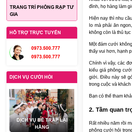
đình, họ hàng làm gi
TRANG TRÍ PHÔNG RẠP TƯ
GIA
Hiện nay thì nhu cầ
lo mà phải ăn ngon
không còn là thủ tụ
HỖ TRỢ TRỰC TUYẾN
Một đám cưới không 
0973.500.777
thấy vui hơn, hạnh p
0973.500.777
Chính vì vậy, các đ
kiểu giá phông cướ
DỊCH VỤ CƯỚI HỎI
giới. Điều này sẽ 
trong cuộc và khách
Bạn có thể tham khả
2. Tầm quan tr
DỊCH VỤ BÊ TRÁP LẠI
Rất nhiều năm rồi mà
HẰNG
phông cưới hỏi trong