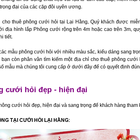
 trọng đại của các cặp đôi uyên ương.
ụ cho thuê phông cưới hỏi tại Lại Hằng, Quý khách được miễn
ới địa hình lắp Phông cưới rộng trên 4m hoặc cao trên 3m, quý
 tiết.
các mẫu phông cưới hỏi với nhiều màu sắc, kiểu dáng sang trọn
u bạn còn phân vân tìm kiếm một địa chỉ cho thuê phông cưới hỏ
ố mẫu mà chúng tôi cung cấp ở dưới đây để có quyết định đún
 cưới hỏi đẹp - hiện đại
hông cưới hỏi đẹp, hiện đại và sang trọng để khách hàng tham
G TẠI CƯỚI HỎI LẠI HẰNG: