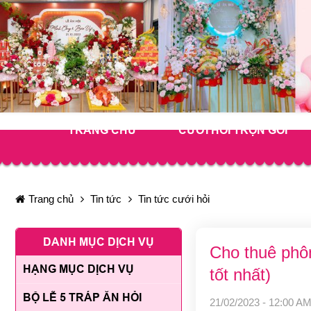
TRANG CHỦ
CƯỚI HỎI TRỌN GÓI
Trang chủ
Tin tức
Tin tức cưới hỏi
DANH MỤC DỊCH VỤ
Cho thuê phôn
HẠNG MỤC DỊCH VỤ
tốt nhất)
BỘ LỄ 5 TRÁP ĂN HỎI
21/02/2023 - 12:00 AM