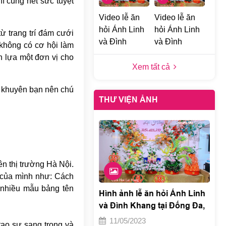
hì cũng hết sức tuyệt
Video lễ ăn
Video lễ ăn
hỏi Ánh Linh
hỏi Ánh Linh
ừ trang trí đám cưới
và Đình
và Đình
 không có cơ hội làm
Khang tại
Khang tại
ọn lựa một đơn vị cho
Đống Đa, Hà
Đống Đa, Hà
Xem tất cả
Nội 1
Nội h
ự khuyên bạn nên chú
THƯ VIỆN ẢNH
n thị trường Hà Nội.
í của mình như: Cách
g nhiều mẫu bảng tên
Hình ảnh lễ ăn hỏi Ánh Linh
và Đình Khang tại Đống Đa,
Hà Nội e
11/05/2023
tạo sự sang trọng và