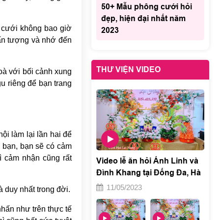
50+ Mẫu phông cưới hỏi
đẹp, hiện đại nhất năm
ám cưới không bao giờ
2023
 ấn tượng và nhớ đến
THƯ VIỆN VIDEO
hoà với bối cảnh xung
u riêng để bạn trang
ội làm lại lần hai để
a bạn, bạn sẽ có cảm
ì cảm nhận cũng rất
Video lễ ăn hỏi Ánh Linh và
Đình Khang tại Đống Đa, Hà
Nội 2
11/05/2023
 duy nhất trong đời.
hấn như trên thực tế