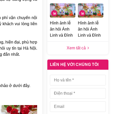
 phí vận chuyển nội
Hình ảnh lễ
Hình ảnh lễ
 khách vui lòng liên
ăn hỏi Ánh
ăn hỏi Ánh
Linh và Đình
Linh và Đình
Khang tại
Khang tại
g, hiện đại, phù hợp
Đống Đa, Hà
Đống Đa, Hà
Xem tất cả
i uy tín tại Hà Nội.
Nội d
Nội c
g đắn nhất.
LIÊN HỆ VỚI CHÚNG TÔI
 khảo ở dưới đây.