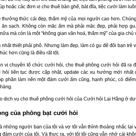
úp hoặc các đơn vị cho thuê bàn ghế, bát đĩa, tiệc cưới làm luô
u thưởng thức cái đẹp, thẩm mỹ của mọi người cao hơn. Chúng
, ăn sạch. Không còn mặc ấm mà phải mặc đẹp, phải hợp gu.
c nữa mà còn là một “không gian văn hoá, thẩm mỹ” của gia chủ
nhất thiết phải phô. Nhưng làm đẹp, làm có gu để đôi bạn trẻ
húc hơn cũng là điều rất tốt.
ơn vị chuyên tổ chức cưới hỏi, cho thuê phông cưới hỏi đã ra 
i hỏi liên tục được cập nhật, update các xu hướng mới nhất 
góp phần làm nên một đám cưới ấm cũng, hạnh phúc, có điểm
 hàng.
o dịch vụ cho thuê phông cưới hỏi của Cưới hỏi Lại Hằng ở dư
ọng của phông bạt cưới hỏi
 những người bạn của tôi và vợ tôi vẫn thỉnh thoảng nhắc lại v
 đám cưới của tôi. Và thực ra, với tôi tôi cũng vẫn nhớ cái khô