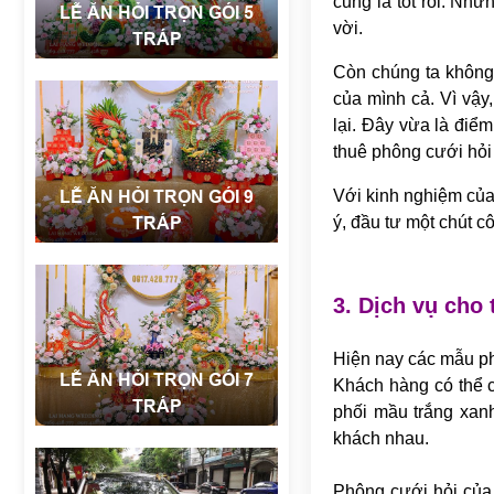
cũng là tốt rồi. Như
LỄ ĂN HỎI TRỌN GÓI 5
vời.
TRÁP
Còn chúng ta không 
của mình cả. Vì vậy
lại. Đây vừa là điểm
thuê phông cưới hỏi 
Với kinh nghiệm của
LỄ ĂN HỎI TRỌN GÓI 9
ý, đầu tư một chút c
TRÁP
3. Dịch vụ cho 
Hiện nay các mẫu ph
LỄ ĂN HỎI TRỌN GÓI 7
Khách hàng có thể c
TRÁP
phối mầu trắng xanh
khách nhau.
Phông cưới hỏi của 