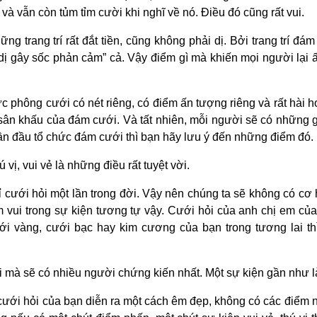
và vẫn còn tủm tỉm cười khi nghĩ về nó. Điều đó cũng rất vui.
ng trang trí rất đắt tiền, cũng không phải dị. Bởi trang trí đ
dị gây sốc phản cảm” cả. Vậy điểm gì mà khiến mọi người lại
vực phông cưới có nét riêng, có điểm ấn tượng riêng và rất hài 
ân khấu của đám cưới. Và tất nhiên, mỗi người sẽ có những g
lần đầu tổ chức đám cưới thì bạn hãy lưu ý đến những điểm đó.
vị, vui vẻ là những điều rất tuyệt vời.
cưới hỏi một lần trong đời. Vậy nên chúng ta sẽ không có cơ h
 vui trong sự kiện tương tự vậy. Cưới hỏi của anh chị em củ
i vàng, cưới bạc hay kim cương của bạn trong tương lai th
i mà sẽ có nhiều người chứng kiến nhất. Một sự kiện gần như là
cưới hỏi của bạn diễn ra một cách êm đẹp, không có các điểm n