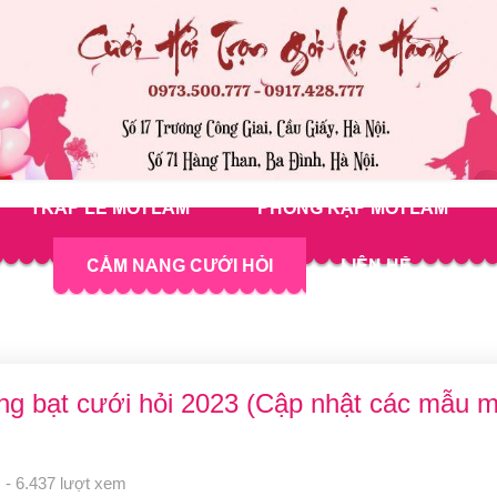
TRÁP LỄ MỚI LÀM
PHÔNG RẠP MỚI LÀM
CẨM NANG CƯỚI HỎI
LIÊN HỆ
g bạt cưới hỏi 2023 (Cập nhật các mẫu mớ
 - 6.437 lượt xem