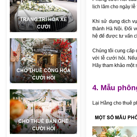
lịch lãm cho ngày lễ
TRANG TRÍ HOA XE
Khi sử dụng dịch v
CƯỚI
thành Hà Nội. Đối v
hệ để được tư vấn chi
Chúng tôi cung cấp 
với lễ cưới hỏi. Nế
Hãy tham khảo một s
CHO THUÊ CỔNG HOA
CƯỚI HỎI
4. Mẫu phông
Lại Hằng cho thuê p
MỘT SỐ MẪU PHÔN
CHO THUÊ BÀN GHẾ
CƯỚI HỎI