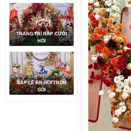
TRANG TRÍ RẠP CƯỚI
HỎI
SẮP LỄ ĂN HỎI TRỌN
GÓI