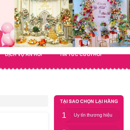
DỊCH VỤ ĂN HỎI
TIN TỨC CƯỚI HỎI
TẠI SAO CHỌN LẠI HẰNG
1
Uy tín thương hiệu