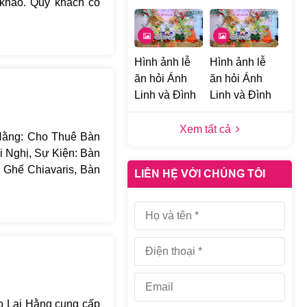
 khảo. Quý khách có
c đáo nhưng không có
hoại Hotline của Lại
hi tiết hơn nhé. Lại
ách.
Hình ảnh lễ
Hình ảnh lễ
ăn hỏi Ánh
ăn hỏi Ánh
Linh và Đình
Linh và Đình
Khang tại
Khang tại
Đống Đa, Hà
Đống Đa, Hà
Xem tất cả
Hằng: Cho Thuê Bàn
Nội d
Nội c
i Nghị, Sự Kiện: Bàn
 Ghế Chiavaris, Bàn
LIÊN HỆ VỚI CHÚNG TÔI
.. kết hợp các tone
anh...
do Lại Hằng cung cấp