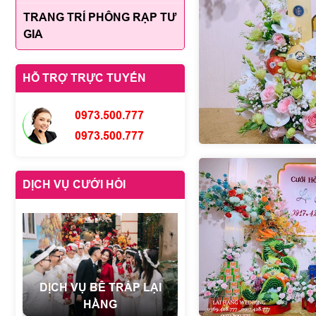
TRANG TRÍ PHÔNG RẠP TƯ
GIA
HỖ TRỢ TRỰC TUYẾN
0973.500.777
0973.500.777
DỊCH VỤ CƯỚI HỎI
DỊCH VỤ BÊ TRÁP LẠI
HẰNG