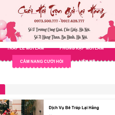
TRÁP LỄ MỚI LÀM
PHÔNG RẠP MỚI LÀM
CẨM NANG CƯỚI HỎI
LIÊN HỆ
Dịch Vụ Bê Tráp Lại Hằng