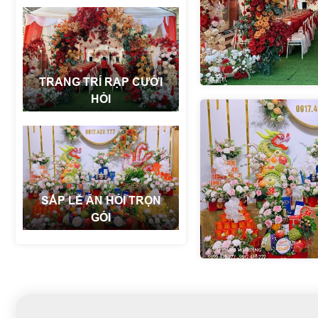
TRANG TRÍ RẠP CƯỚI
HỎI
SẮP LỄ ĂN HỎI TRỌN
GÓI