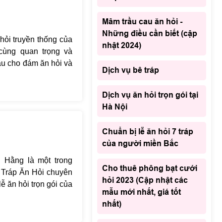
Mâm trầu cau ăn hỏi -
Những điều cần biết (cập
hỏi truyền thống của
nhật 2024)
cùng quan trọng và
ầu cho đám ăn hỏi và
Dịch vụ bê tráp
 dạm ngõ diễn ra đơn
dạm ngõ để thể hiện
Dịch vụ ăn hỏi trọn gói tại
đình nhà trai với gia
Hà Nội
, chúng ta cùng nhau
õ đẹp nhất trên thị
Chuẩn bị lễ ăn hỏi 7 tráp
họn được tráp ưng ý
của người miền Bắc
 Hằng là một trong
Cho thuê phông bạt cưới
 Tráp Ăn Hỏi chuyên
hỏi 2023 (Cập nhật các
lễ ăn hỏi trọn gói của
mẫu mới nhất, giá tốt
u mẫu mã đẹp, trang
nhất)
m mỹ của khách hàng
c sử dụng suất chia.