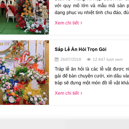
với quy mô lớn và mẫu mã sản p
dạng phục vụ nhiệt tình chu đáo, đú
nhiệm, luôn đảm bảo tính cạnh tra
Xem chi tiết
thức đảm bảo tính thời trang, hiện đạ
Quý khách có thể liên hệ trực ti
Hằng SĐT hotline/Zalo Lại Hằng
0917.428.777 để được tư vấn chi ti
Sắp Lễ Ăn Hỏi Trọn Gói
xin chân thành cảm ơn quý khách.
26/07/2018
12.647 lượt xem
Tráp lễ ăn hỏi là các lễ vật được n
gái để bàn chuyện cưới, xin dâu vào
tráp sẽ đựng một món đồ lễ vật kh
vùng miền, địa phương mà tráp lễ 
Xem chi tiết
đồ khác nhau. Nhưng thông thường,
trầu cau, bánh cưới, xôi lợn. Lễ vật
hàm ý báo cáo và thể hiện lòng th
biết ơn của nhà trai với nhà gái. Đ
được nhà gái thách cưới, như một 