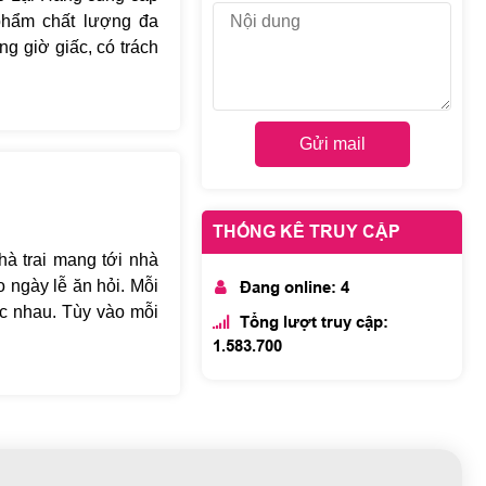
hẩm chất lượng đa
ng giờ giấc, có trách
nh về giá cả và hình
i.
ếp tới Cưới Hỏi Lại
Gửi mail
 0973.500.777 Hoặc
ết hơn nhé. Lại Hằng
THỐNG KÊ TRUY CẬP
hà trai mang tới nhà
 ngày lễ ăn hỏi. Mỗi
Đang online: 4
ác nhau. Tùy vào mỗi
Tổng lượt truy cập:
vật sẽ là những món
1.583.700
 tráp lễ sẽ bao gồm
 trong lễ ăn hỏi mang
ành kính, hiếu thảo,
ây cũng là các món lễ
điều kiện đưa ra cho