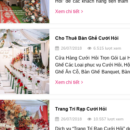
Hỏi” để các khách hàng tiện tham
phí so với việc chọn lựa hoa lạ, độ
thể liên hệ trực tiếp tới số điện t
Xem chi tiết
tại nơi bạn sinh sống.
Hằng 0917.428.777 để được tư vấn c
Hằng xin chân thành cảm ơn quý kh
Cho Thuê Bàn Ghế Cưới Hỏi
26/07/2018
6.515 lượt xem
Cửa Hàng Cưới Hỏi Trọn Gói Lại 
Ghế Các Loại phục vụ Cưới Hỏi, Hộ
Ghế Ăn Cỗ, Bàn Ghế Banquet, Bàn
Ghế Chameleon, Bàn Ghế Crossback.
Xem chi tiết
màu nơ trắng, đỏ, cam, hồng, vàng, x
Trang Trí Rạp Cưới Hỏi
26/07/2018
10.557 lượt xem
Dịch vụ “Trang Trí Rạp Cưới Hỏi” 