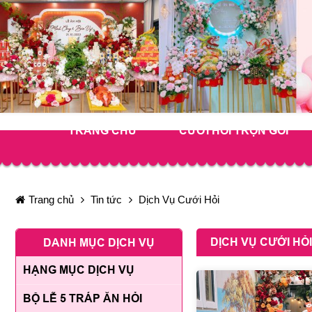
TRANG CHỦ
CƯỚI HỎI TRỌN GÓI
Trang chủ
Tin tức
Dịch Vụ Cưới Hỏi
DỊCH VỤ CƯỚI HỎI
DANH MỤC DỊCH VỤ
HẠNG MỤC DỊCH VỤ
BỘ LỄ 5 TRÁP ĂN HỎI