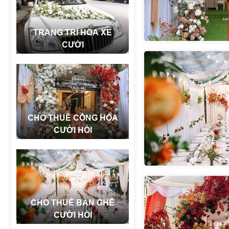
TRANG TRÍ HOA XE
CƯỚI
CHO THUÊ CỔNG HOA
CƯỚI HỎI
CHO THUÊ BÀN GHẾ
CƯỚI HỎI