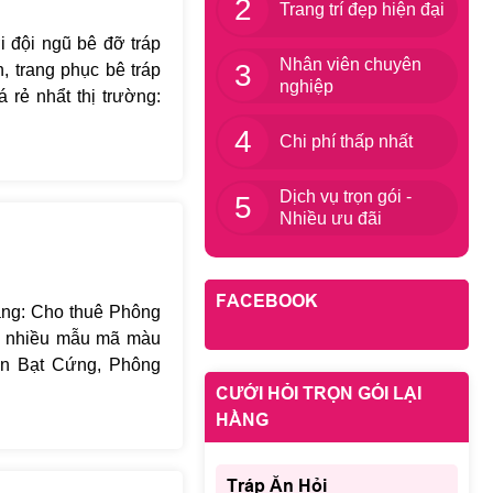
2
Trang trí đẹp hiện đại
i đội ngũ bê đỡ tráp
Nhân viên chuyên
3
, trang phục bê tráp
nghiệp
rẻ nhẩt thị trường:
ê tráp chắc chắn sẽ
4
Chi phí thấp nhất
mời liên hệ với Lại
Dịch vụ trọn gói -
5
Nhiều ưu đãi
FACEBOOK
ằng: Cho thuê Phông
i nhiều mẫu mã màu
In Bạt Cứng, Phông
àng được chọn mầu
CƯỚI HỎI TRỌN GÓI LẠI
hác nhau phù hợp mọi
HẰNG
Tráp Ăn Hỏi