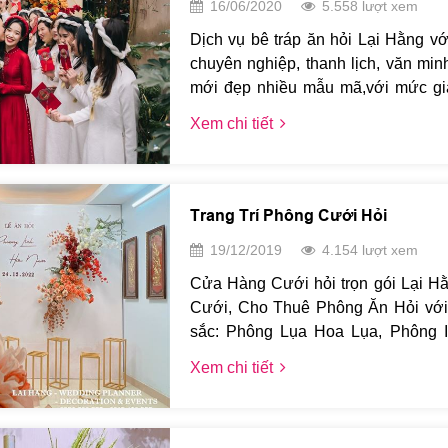
16/06/2020
5.558 lượt xem
Dịch vụ bê tráp ăn hỏi Lại Hằng vớ
chuyên nghiệp, thanh lịch, văn minh
mới đẹp nhiều mẫu mã,với mức giá 
150K/Bạn bao gồm cả đồng phục b
Xem chi tiết
làm hài lòng mọi quý khách. Xin 
Hằng để được tư vấn chi tiết nhất.
Trang Trí Phông Cưới Hỏi
19/12/2019
4.154 lượt xem
Cửa Hàng Cưới hỏi trọn gói Lại H
Cưới, Cho Thuê Phông Ăn Hỏi vớ
sắc: Phông Lụa Hoa Lụa, Phông 
vách CNC khối nổi 3D, khách h
Xem chi tiết
thoải mái ... với mọi kích thước k
địa hình.