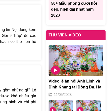
50+ Mẫu phông cưới hỏi
 hàng về chất lượng
đẹp, hiện đại nhất năm
2023
ông tin Nội dung kèm
THƯ VIỆN VIDEO
n Gói 9 Tráp” để các
hách có thể liên hệ
tline của Lại Hằng
được tư vấn chi tiết
cảm ơn quý khách.
Video lễ ăn hỏi Ánh Linh và
Đình Khang tại Đống Đa, Hà
ay gồm những gì? Lễ
Nội 2
11/05/2023
 được khá nhiều gia
rung bình và chi phí
 hàng có thể sở hữu