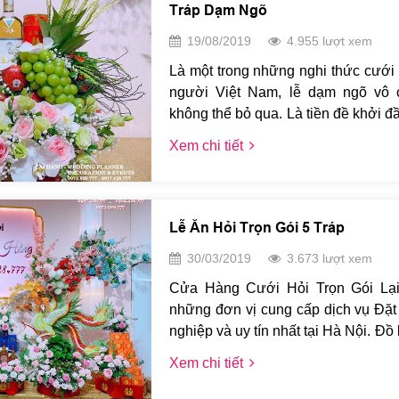
Tráp Dạm Ngõ
19/08/2019
4.955 lượt xem
Là một trong những nghi thức cưới 
người Việt Nam, lễ dạm ngõ vô 
không thể bỏ qua. Là tiền đề khởi đ
lễ rước dâu diễn ra thuận lợi, lễ
Xem chi tiết
giản nhưng vẫn cần có mẫu tráp 
tấm lòng trân trọng, thành ý của gia 
đình họ nhà gái. Qua bài viết này
tìm hiểu về các mẫu tráp dạm ng
Lễ Ăn Hỏi Trọn Gói 5 Tráp
trường để nhà trai dễ dàng lựa c
30/03/2019
3.673 lượt xem
nhất.
Cửa Hàng Cưới Hỏi Trọn Gói Lại
những đơn vị cung cấp dịch vụ Đặt
nghiệp và uy tín nhất tại Hà Nội. Đồ 
Lại Hằng được thiết kế với nhiề
Xem chi tiết
trọng và phù hợp với nhu cầu thẩ
cũng như tính thuận tiện trong việ