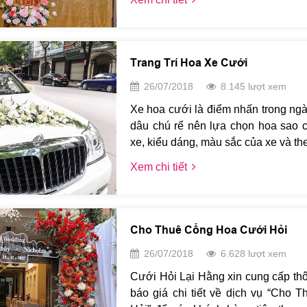
ngay 1 bộ lễ ăn hỏi 7 Tráp Trọn G
Hằng.
Trang Trí Hoa Xe Cưới
26/07/2018
8.145 lượt xem
Xe hoa cưới là điểm nhấn trong ngà
dâu chú rể nên lựa chọn hoa sao c
xe, kiểu dáng, màu sắc của xe và th
Ngoài ra, việc chọn loại hoa còn 
Xem chi tiết
đường đi xa hay gần. Nếu phải đi đó
chọn hoa lan, hoa hồng cứng cáp
trường để trang trí. Nếu hai gia đìn
bạn có thể chọn những loại hoa mỏ
Cho Thuê Cổng Hoa Cưới Hỏi
tường, kết hợp cẩm tú cầu lan, 
26/07/2018
6.628 lượt xem
mẫu sang trọng hơn có thể kết hợ
Mẫu đơn, Địa lan. Cô dâu chú rể c
Cưới Hỏi Lại Hằng xin cung cấp th
việc chọn hoa theo mùa, những lo
báo giá chi tiết về dịch vụ “Cho
nào cũng đẹp nhất, và giúp bạn ti