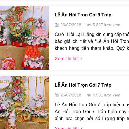
Đảm bảo sự hài lòng cho mọi khách
phẩm cũng như giá thành.
Lễ Ăn Hỏi Trọn Gói 9 Tráp
26/07/2018
5.827 lượt xem
Cưới Hỏi Lại Hằng xin cung cấp th
báo giá chi tiết về “Lễ Ăn Hỏi Trọ
khách hàng tiện tham khảo. Quý k
trực tiếp tới số điện thoại Ho
Xem chi tiết
0973.500.777 hoặc 0917.428.777 để 
hơn nhé. Lại Hằng xin chân thành 
Lễ Ăn Hỏi Trọn Gói 7 Tráp
26/07/2018
4.931 lượt xem
Lễ Ăn Hỏi Trọn Gói 7 Tráp hiện n
Ăn Hỏi Trọn Gói 7 Tráp hiện nay
đình lựa chọn bởi số lượng tráp t
hợp lý. Chỉ với 5,900,000 khách
Xem chi tiết