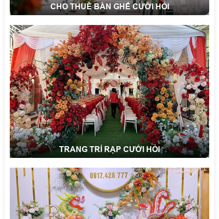
CHO THUÊ BÀN GHẾ CƯỚI HỎI
TRANG TRÍ RẠP CƯỚI HỎI