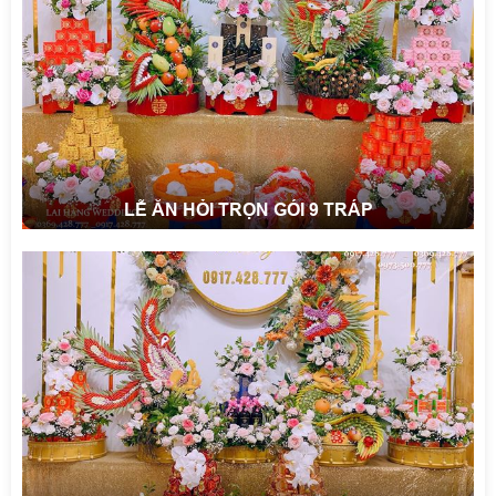
LỄ ĂN HỎI TRỌN GÓI 9 TRÁP