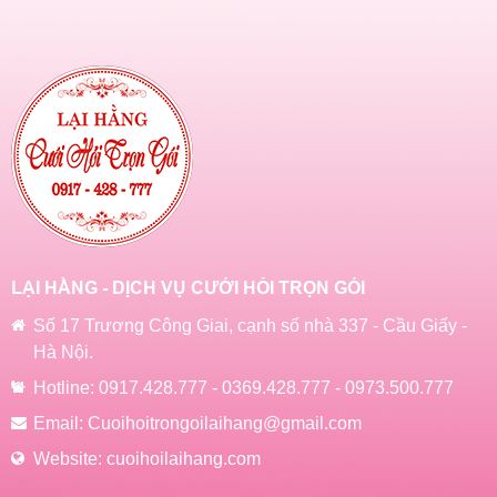
LẠI HẰNG - DỊCH VỤ CƯỚI HỎI TRỌN GÓI
Số 17 Trương Công Giai, cạnh số nhà 337 - Cầu Giấy -
Hà Nội.
Hotline:
0917.428.777
-
0369.428.777
-
0973.500.777
Email:
Cuoihoitrongoilaihang@gmail.com
Website:
cuoihoilaihang.com