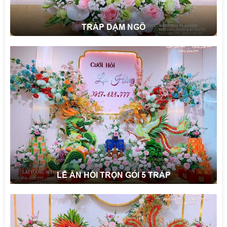
TRÁP DẠM NGÕ
LỄ ĂN HỎI TRỌN GÓI 5 TRÁP