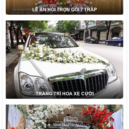
LỄ ĂN HỎI TRỌN GÓI 7 TRÁP
TRANG TRÍ HOA XE CƯỚI