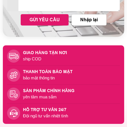
GỬI YÊU CẦU
Nhập lại
GIAO HÀNG TẬN NƠI
ship COD
THANH TOÁN BẢO MẬT
bảo mật thông tin
SẢN PHẨM CHÍNH HÃNG
yên tâm mua sắm
HỖ TRỢ TƯ VẤN 24/7
Đội ngũ tư vấn nhiệt tình