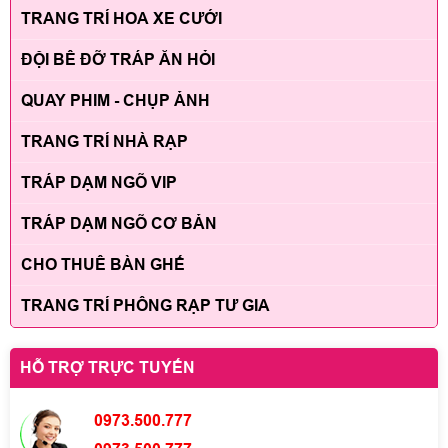
TRANG TRÍ HOA XE CƯỚI
ĐỘI BÊ ĐỠ TRÁP ĂN HỎI
QUAY PHIM - CHỤP ẢNH
TRANG TRÍ NHÀ RẠP
TRÁP DẠM NGÕ VIP
TRÁP DẠM NGÕ CƠ BẢN
CHO THUÊ BÀN GHẾ
TRANG TRÍ PHÔNG RẠP TƯ GIA
HỖ TRỢ TRỰC TUYẾN
0973.500.777