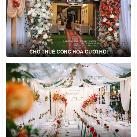
CHO THUÊ CỔNG HOA CƯỚI HỎI