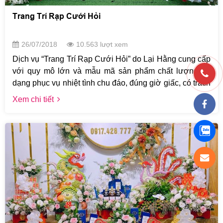
Trang Trí Rạp Cưới Hỏi
26/07/2018
10.563 lượt xem
Dịch vụ “Trang Trí Rạp Cưới Hỏi” do Lại Hằng cung cấp
với quy mô lớn và mẫu mã sản phẩm chất lượng đa
dạng phục vụ nhiệt tình chu đáo, đúng giờ giấc, có trách
nhiệm, luôn đảm bảo tính cạnh tranh về giá cả và hình
Xem chi tiết
thức đảm bảo tính thời trang, hiện đại.
Quý khách có thể liên hệ trực tiếp tới Cưới Hỏi Lại
Hằng SĐT hotline/Zalo Lại Hằng 0973.500.777 Hoặc
0917.428.777 để được tư vấn chi tiết hơn nhé. Lại
Hằng xin chân thành cảm ơn quý khách.