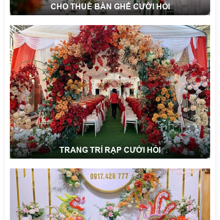
CHO THUÊ BÀN GHẾ CƯỚI HỎI
TRANG TRÍ RẠP CƯỚI HỎI