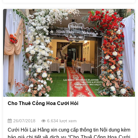
chú rể nên chọn hoa lan, hoa hồng cứng cáp, bền với
gió, môi trường để trang trí. Nếu hai gia đình cách nhau
không xa, bạn có thể chọn những loại hoa mỏng manh
như hoa lan tường, kết hợp cẩm tú cầu lan, trắng…
Hoặc với các mẫu sang trọng hơn có thể kết hợp thêm
Lan Hồ Điệp, Mẫu đơn, Địa lan. Cô dâu chú rể cũng cần
lưu tâm tới việc chọn hoa theo mùa, những loại hoa
đúng mùa lúc nào cũng đẹp nhất, và giúp bạn tiết kiệm
đáng kể kinh phí so với việc chọn lựa hoa lạ, độc đáo
nhưng không có tại nơi bạn sinh sống.
Cho Thuê Cổng Hoa Cưới Hỏi
26/07/2018
6.634 lượt xem
Cưới Hỏi Lại Hằng xin cung cấp thông tin Nội dung kèm
báo giá chi tiết về dịch vụ “Cho Thuê Cổng Hoa Cưới