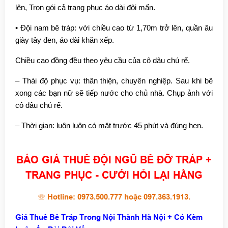
lên, Trọn gói cả trang phục áo dài đội mấn.
• Đội nam bê tráp: với chiều cao từ 1,70m trở lên, quần âu
giày tây đen, áo dài khăn xếp.
Chiều cao đồng đều theo yêu cầu của cô dâu chú rể.
– Thái độ phục vụ: thân thiện, chuyên nghiệp. Sau khi bê
xong các bạn nữ sẽ tiếp nước cho chủ nhà. Chụp ảnh với
cô dâu chú rể.
– Thời gian: luôn luôn có mặt trước 45 phút và đúng hẹn.
BÁO GIÁ THUÊ ĐỘI NGŨ BÊ ĐỠ TRÁP +
TRANG PHỤC -
CƯỚI HỎI LẠI HẰNG
☏
Hotline:
0973.500.777
hoặc
097.363.1913
.
Giá Thuê Bê Tráp Trong Nội Thành Hà Nội + Có Kèm