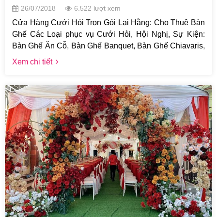
26/07/2018
6.522 lượt xem
Cửa Hàng Cưới Hỏi Trọn Gói Lại Hằng: Cho Thuê Bàn
Ghế Các Loại phục vụ Cưới Hỏi, Hội Nghị, Sự Kiện:
Bàn Ghế Ăn Cỗ, Bàn Ghế Banquet, Bàn Ghế Chiavaris,
Bàn Ghế Chameleon, Bàn Ghế Crossback... kết hợp
Xem chi tiết
các tone màu nơ trắng, đỏ, cam, hồng, vàng, xanh...