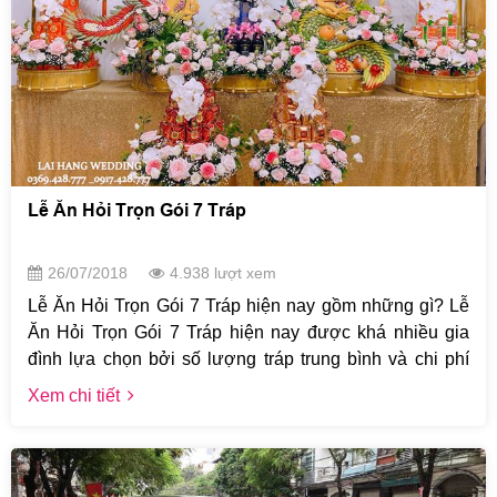
Lễ Ăn Hỏi Trọn Gói 7 Tráp
26/07/2018
4.938 lượt xem
Lễ Ăn Hỏi Trọn Gói 7 Tráp hiện nay gồm những gì? Lễ
Ăn Hỏi Trọn Gói 7 Tráp hiện nay được khá nhiều gia
đình lựa chọn bởi số lượng tráp trung bình và chi phí
hợp lý. Chỉ với 5,900,000 khách hàng có thể sở hữu
Xem chi tiết
ngay 1 bộ lễ ăn hỏi 7 Tráp Trọn Gói tại Cưới Hỏi Lại
Hằng.