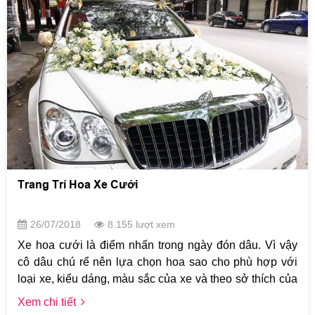
Trang Trí Hoa Xe Cưới
26/07/2018
8.155 lượt xem
Xe hoa cưới là điểm nhấn trong ngày đón dâu. Vì vậy
cô dâu chú rể nên lựa chọn hoa sao cho phù hợp với
loại xe, kiểu dáng, màu sắc của xe và theo sở thích của
mình. Ngoài ra, việc chọn loại hoa còn phụ thuộc vào
Xem chi tiết
quãng đường đi xa hay gần. Nếu phải đi đón dâu xa,