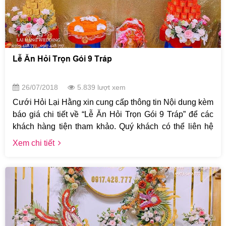
Lễ Ăn Hỏi Trọn Gói 9 Tráp
26/07/2018
5.839 lượt xem
Cưới Hỏi Lại Hằng xin cung cấp thông tin Nội dung kèm
báo giá chi tiết về “Lễ Ăn Hỏi Trọn Gói 9 Tráp” để các
khách hàng tiện tham khảo. Quý khách có thể liên hệ
trực tiếp tới số điện thoại Hotline của Lại Hằng
Xem chi tiết
0973.500.777 hoặc 0917.428.777 để được tư vấn chi
tiết hơn nhé. Lại Hằng xin chân thành cảm ơn quý
khách.