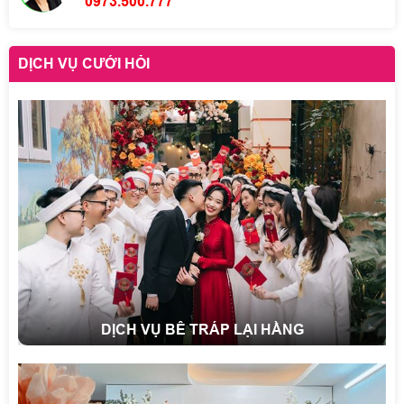
0973.500.777
DỊCH VỤ CƯỚI HỎI
DỊCH VỤ BÊ TRÁP LẠI HẰNG