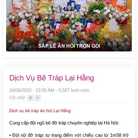
SẮP LỄ ĂN HỎI TRỌN GÓI
Dịch Vụ Bê Tráp Lại Hằng
16/06/2020 - 12:06 AM - 5.567 lượt xem
Cỡ chữ
Dịch vụ bê tráp ăn hỏi Lại Hằng
Cung cấp đội ngũ bê đỡ tráp chuyên nghiệp tại Hà Nội:
• Đội nữ đỡ tráp: tự trang điểm với chiều cao từ 1m58 trở