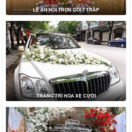
LỄ ĂN HỎI TRỌN GÓI 7 TRÁP
TRANG TRÍ HOA XE CƯỚI