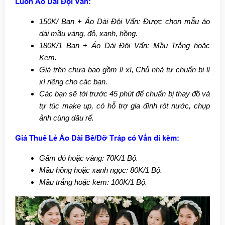
Luôn Áo Dài Đội Vấn:
150K/ Bạn + Áo Dài Đội Vấn: Được chọn mẫu áo
dài mầu vàng, đỏ, xanh, hồng.
180K/1 Bạn + Áo Dài Đội Vấn: Mầu Trắng hoặc
Kem.
Giá trên chưa bao gồm lì xì, Chủ nhà tự chuẩn bị lì
xì riêng cho các bạn.
Các bạn sẽ tới trước 45 phút để chuẩn bị thay đồ và
tự túc make up, có hỗ trợ gia đình rót nước, chụp
ảnh cùng dâu rể.
Giá Thuê Lẻ Áo Dài Bê/Đỡ Tráp có Vấn đi kèm:
Gấm đỏ hoặc vàng: 70K/1 Bộ.
Mầu hồng hoặc xanh ngọc: 80K/1 Bộ.
Mầu trắng hoặc kem: 100K/1 Bộ.