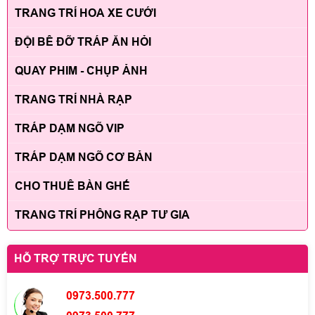
TRANG TRÍ HOA XE CƯỚI
ĐỘI BÊ ĐỠ TRÁP ĂN HỎI
QUAY PHIM - CHỤP ẢNH
TRANG TRÍ NHÀ RẠP
TRÁP DẠM NGÕ VIP
TRÁP DẠM NGÕ CƠ BẢN
CHO THUÊ BÀN GHẾ
TRANG TRÍ PHÔNG RẠP TƯ GIA
HỖ TRỢ TRỰC TUYẾN
0973.500.777