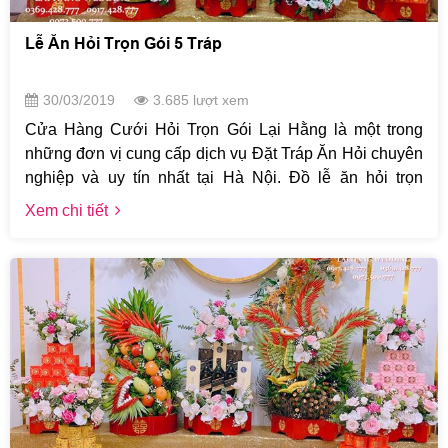
Lễ Ăn Hỏi Trọn Gói 5 Tráp
30/03/2019
3.685 lượt xem
Cửa Hàng Cưới Hỏi Trọn Gói Lại Hằng là một trong
những đơn vị cung cấp dịch vụ Đặt Tráp Ăn Hỏi chuyên
nghiệp và uy tín nhất tại Hà Nội. Đồ lễ ăn hỏi trọn
gói của Lại Hằng được thiết kế với nhiều mẫu mã đẹp,
Xem chi tiết
trang trọng và phù hợp với nhu cầu thẩm mỹ của khách
hàng cũng như tính thuận tiện trong việc sử dụng suất
chia. Đảm bảo sự hài lòng cho mọi khách hàng về chất
lượng phẩm cũng như giá thành.