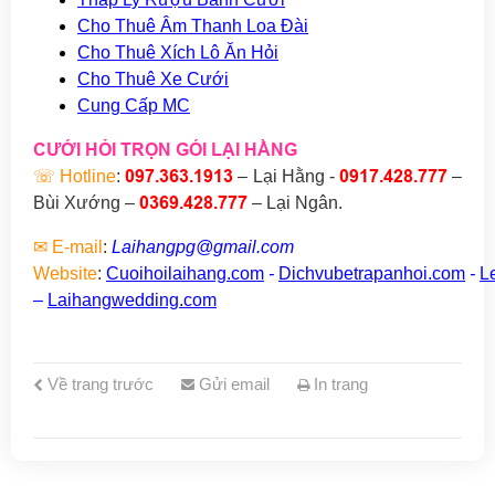
Cho Thuê Âm Thanh Loa Đài
Cho Thuê Xích Lô Ăn Hỏi
Cho Thuê Xe Cưới
Cung Cấp MC
CƯỚI HỎI TRỌN GÓI LẠI HẰNG
097.363.1913
0917.428.777
☏
Hotline
:
– Lại Hằng -
–
0369.428
.777
Bùi Xướng
–
–
Lại Ngân.
✉
E-mail
:
Laihangpg@gmail.com
Website
:
Cuoihoilaihang.com
-
Dichvubetrapanhoi.com
-
L
–
Laihangwedding.com
Về trang trước
Gửi email
In trang