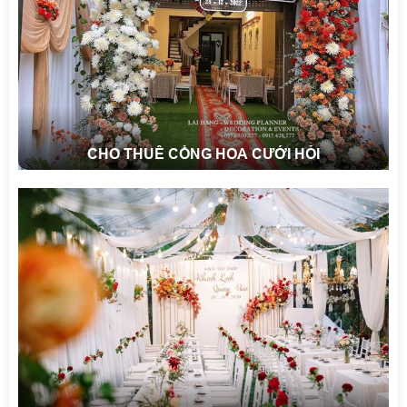
CHO THUÊ CỔNG HOA CƯỚI HỎI