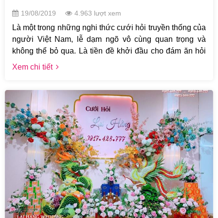
19/08/2019
4.963 lượt xem
Là một trong những nghi thức cưới hỏi truyền thống của
người Việt Nam, lễ dạm ngõ vô cùng quan trọng và
không thể bỏ qua. Là tiền đề khởi đầu cho đám ăn hỏi
và lễ rước dâu diễn ra thuận lợi, lễ dạm ngõ diễn ra đơn
Xem chi tiết
giản nhưng vẫn cần có mẫu tráp dạm ngõ để thể hiện
tấm lòng trân trọng, thành ý của gia đình nhà trai với gia
đình họ nhà gái. Qua bài viết này, chúng ta cùng nhau
tìm hiểu về các mẫu tráp dạm ngõ đẹp nhất trên thị
trường để nhà trai dễ dàng lựa chọn được tráp ưng ý
nhất.