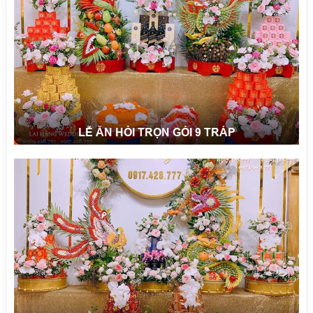
LỄ ĂN HỎI TRỌN GÓI 9 TRÁP