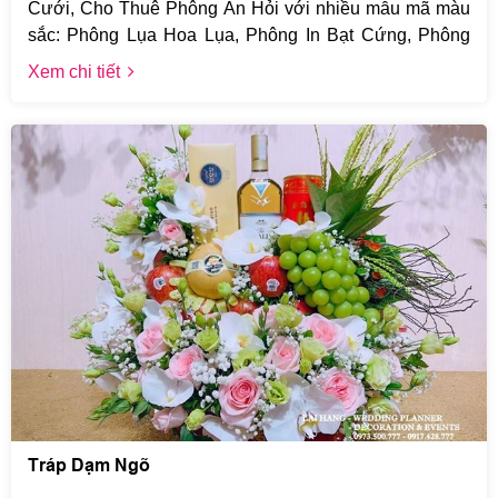
Cưới, Cho Thuê Phông Ăn Hỏi với nhiều mẫu mã màu
sắc: Phông Lụa Hoa Lụa, Phông In Bạt Cứng, Phông
vách CNC khối nổi 3D, khách hàng được chọn mầu
Xem chi tiết
thoải mái ... với mọi kích thước khác nhau phù hợp mọi
địa hình.
Tráp Dạm Ngõ