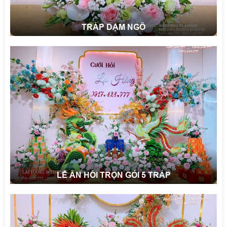
TRÁP DẠM NGÕ
LỄ ĂN HỎI TRỌN GÓI 5 TRÁP