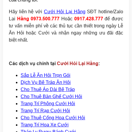
Hãy
liên hệ với
Cưới Hỏi Lại Hằng
SĐT hotline/Zalo
Hằng 097
3.500.777
0917.428.777
Lại
Hoặc
để được
tư vấn miễn phí về các thủ tục cần thiết trong ngày Lễ
Ăn Hỏi hoặc Cưới
và nhận ngay
những ưu đãi đặc
biệt nhất.
Các dịch vụ chính tại
Cưới Hỏi Lại Hằng
:
Sắp Lễ Ăn Hỏi Trọn Gói
Dịch Vụ Bê Tráp Ăn Hỏi
Cho Thuê Áo Dài Bê Tráp
Cho Thuê Bàn Ghế Cưới Hỏi
Trang Trí Phông Cưới Hỏi
Trang Trí Rạp Cưới Hỏi
Cho Thuê Cổng Hoa Cưới Hỏi
Trang Trí Hoa Xe Cưới
Tháp Ly Rượu Bánh Cưới