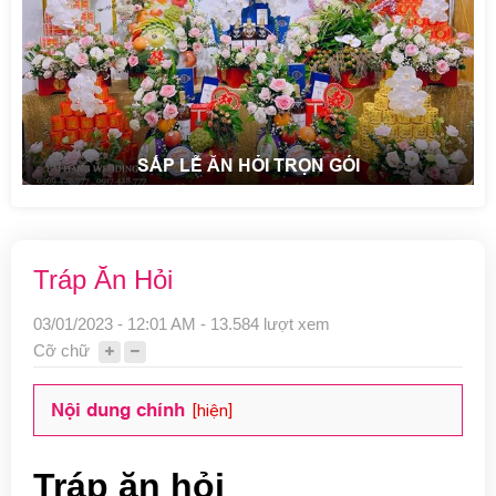
SẮP LỄ ĂN HỎI TRỌN GÓI
Tráp Ăn Hỏi
03/01/2023 - 12:01 AM - 13.584 lượt xem
Cỡ chữ
Nội dung chính
[hiện]
Tráp ăn hỏi