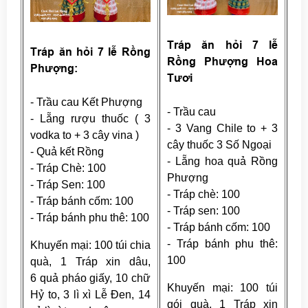
Tráp ăn hỏi 7 lễ
Tráp ăn hỏi 7 lễ Rồng
Rồng Phượng Hoa
Phượng:
Tươi
- Trầu cau Kết Phượng
- Trầu cau
- Lẵng rượu thuốc ( 3
- 3 Vang Chile to + 3
vodka to + 3 cây vina )
cây thuốc 3 Số Ngoại
- Quả kết Rồng
- Lẵng hoa quả Rồng
- Tráp Chè: 100
Phượng
- Tráp Sen: 100
- Tráp chè: 100
- Tráp bánh cốm: 100
- Tráp sen: 100
- Tráp bánh phu thê: 100
- Tráp bánh cốm: 100
- Tráp bánh phu thê:
Khuyến mại: 100 túi chia
100
quà, 1 Tráp xin dâu,
6 quả pháo giấy, 10 chữ
Khuyến mại: 100 túi
Hỷ to, 3 lì xì Lễ Đen, 14
gói quà, 1 Tráp xin