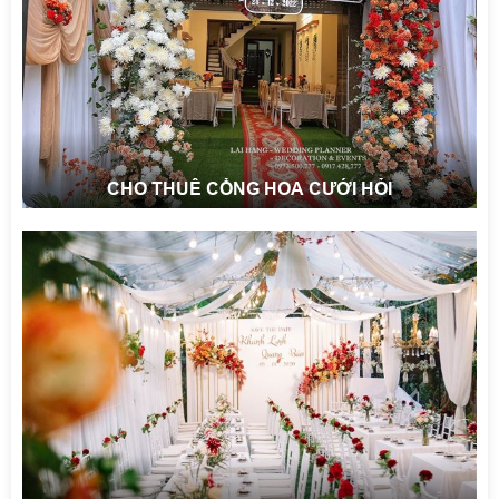
CHO THUÊ CỔNG HOA CƯỚI HỎI