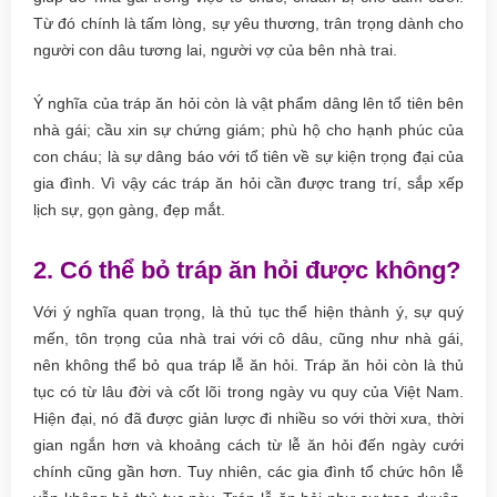
Từ đó chính là tấm lòng, sự yêu thương, trân trọng dành cho
người con dâu tương lai, người vợ của bên nhà trai.
Ý nghĩa của tráp ăn hỏi còn là vật phẩm dâng lên tổ tiên bên
nhà gái; cầu xin sự chứng giám; phù hộ cho hạnh phúc của
con cháu; là sự dâng báo với tổ tiên về sự kiện trọng đại của
gia đình. Vì vậy các tráp ăn hỏi cần được trang trí, sắp xếp
lịch sự, gọn gàng, đẹp mắt.
2. Có thể bỏ tráp ăn hỏi được không?
Với ý nghĩa quan trọng, là thủ tục thể hiện thành ý, sự quý
mến, tôn trọng của nhà trai với cô dâu, cũng như nhà gái,
nên không thể bỏ qua tráp lễ ăn hỏi. Tráp ăn hỏi còn là thủ
tục có từ lâu đời và cốt lõi trong ngày vu quy của Việt Nam.
Hiện đại, nó đã được giản lược đi nhiều so với thời xưa, thời
gian ngắn hơn và khoảng cách từ lễ ăn hỏi đến ngày cưới
chính cũng gần hơn. Tuy nhiên, các gia đình tổ chức hôn lễ