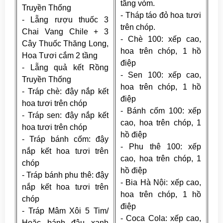
tầng vòm.
Truyền Thống
- Tháp táo đỏ hoa tươi
- Lẵng rượu thuốc 3
trên chóp.
Chai Vang Chile + 3
- Chè 100: xếp cao,
Cây Thuốc Thăng Long,
hoa trên chóp, 1 hồ
Hoa Tươi cắm 2 tầng
điệp
- Lẵng quả kết Rồng
- Sen 100: xếp cao,
Truyền Thống
hoa trên chóp, 1 hồ
- Tráp chè: đậy nắp kết
điệp
hoa tươi trên chóp
- Bánh cốm 100: xếp
- Tráp sen: đậy nắp kết
cao, hoa trên chóp, 1
hoa tươi trên chóp
hồ điệp
- Tráp bánh cốm: đậy
- Phu thê 100: xếp
nắp kết hoa tươi trên
cao, hoa trên chóp, 1
chóp
hồ điệp
- Tráp bánh phu thê: đậy
- Bia Hà Nội: xếp cao,
nắp kết hoa tươi trên
hoa trên chóp, 1 hồ
chóp
điệp
- Tráp Mâm Xôi 5 Tim/
- Coca Cola: xếp cao,
Hoặc bánh đậu xanh