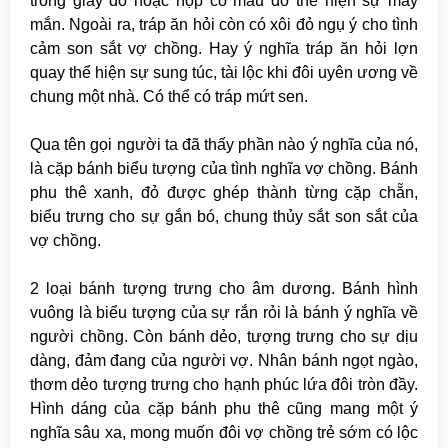
trong giấy đỏ hoặc hộp có màu đỏ thể hiện sự may
mắn. Ngoài ra, tráp ăn hỏi còn có xôi đỏ ngụ ý cho tình
cảm son sắt vợ chồng. Hay ý nghĩa tráp ăn hỏi lợn
quay thể hiện sự sung túc, tài lộc khi đôi uyên ương về
chung một nhà. Có thể có tráp mứt sen.
Qua tên gọi người ta đã thấy phần nào ý nghĩa của nó,
là cặp bánh biểu tượng của tình nghĩa vợ chồng. Bánh
phu thê xanh, đỏ được ghép thành từng cặp chẵn,
biểu trưng cho sự gắn bó, chung thủy sắt son sắt của
vợ chồng.
2 loại bánh tượng trưng cho âm dương. Bánh hình
vuông là biểu tượng của sự rắn rỏi là bánh ý nghĩa về
người chồng. Còn bánh dẻo, tượng trưng cho sự dịu
dàng, đảm đang của người vợ. Nhân bánh ngọt ngào,
thơm dẻo tượng trưng cho hạnh phúc lứa đôi tròn đầy.
Hình dáng của cặp bánh phu thê cũng mang một ý
nghĩa sâu xa, mong muốn đôi vợ chồng trẻ sớm có lộc