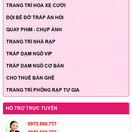
TRANG TRÍ HOA XE CƯỚI
ĐỘI BÊ ĐỠ TRÁP ĂN HỎI
QUAY PHIM - CHỤP ẢNH
TRANG TRÍ NHÀ RẠP
TRÁP DẠM NGÕ VIP
TRÁP DẠM NGÕ CƠ BẢN
CHO THUÊ BÀN GHẾ
TRANG TRÍ PHÔNG RẠP TƯ GIA
HỖ TRỢ TRỰC TUYẾN
0973.500.777