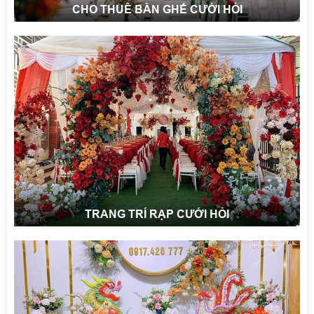
CHO THUÊ BÀN GHẾ CƯỚI HỎI
TRANG TRÍ RẠP CƯỚI HỎI