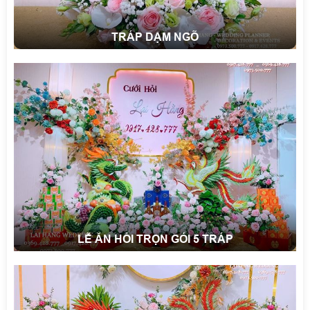
TRÁP DẠM NGÕ
LỄ ĂN HỎI TRỌN GÓI 5 TRÁP