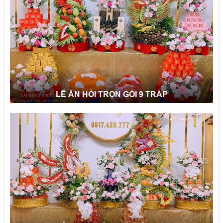
LỄ ĂN HỎI TRỌN GÓI 9 TRÁP