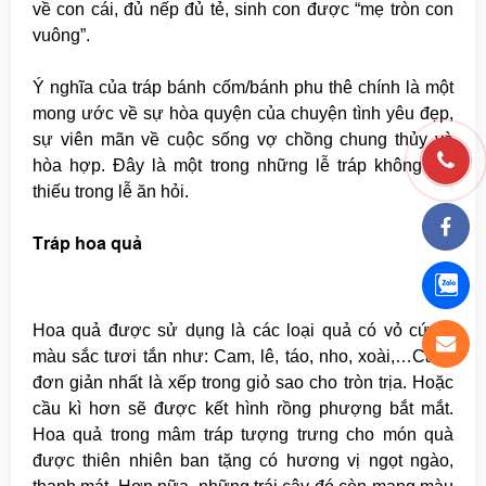
về con cái, đủ nếp đủ tẻ, sinh con được “mẹ tròn con
vuông”.
Ý nghĩa của tráp bánh cốm/bánh phu thê chính là một
mong ước về sự hòa quyện của chuyện tình yêu đẹp,
sự viên mãn về cuộc sống vợ chồng chung thủy và
hòa hợp. Đây là một trong những lễ tráp không thể
thiếu trong lễ ăn hỏi.
Tráp hoa quả
Hoa quả được sử dụng là các loại quả có vỏ cứng,
màu sắc tươi tắn như: Cam, lê, táo, nho, xoài,…Cách
đơn giản nhất là xếp trong giỏ sao cho tròn trịa. Hoặc
cầu kì hơn sẽ được kết hình rồng phượng bắt mắt.
Hoa quả trong mâm tráp tượng trưng cho món quà
được thiên nhiên ban tặng có hương vị ngọt ngào,