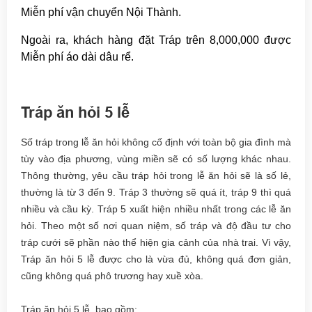
Miễn phí vận chuyển Nội Thành.
Ngoài ra, khách hàng đặt Tráp trên 8,000,000 được
Miễn phí áo dài dâu rể.
Tráp ăn hỏi 5 lễ
Số tráp trong lễ ăn hỏi không cố định với toàn bộ gia đình mà
tùy vào địa phương, vùng miền sẽ có số lượng khác nhau.
Thông thường, yêu cầu tráp hỏi trong lễ ăn hỏi sẽ là số lẻ,
thường là từ 3 đến 9. Tráp 3 thường sẽ quá ít, tráp 9 thì quá
nhiều và cầu kỳ. Tráp 5 xuất hiện nhiều nhất trong các lễ ăn
hỏi. Theo một số nơi quan niệm, số tráp và độ đầu tư cho
tráp cưới sẽ phần nào thể hiện gia cảnh của nhà trai. Vì vậy,
Tráp ăn hỏi 5 lễ được cho là vừa đủ, không quá đơn giản,
cũng không quá phô trương hay xuề xòa.
Tráp ăn hỏi 5 lễ bao gồm: