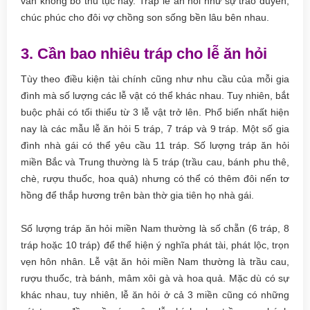
vẫn không bỏ thủ tục này. Tráp lễ ăn hỏi như sự trao duyên,
chúc phúc cho đôi vợ chồng son sống bền lâu bên nhau.
3. Cần bao nhiêu tráp cho lễ ăn hỏi
Tùy theo điều kiện tài chính cũng như nhu cầu của mỗi gia
đình mà số lượng các lễ vật có thể khác nhau. Tuy nhiên, bắt
buộc phải có tối thiểu từ 3 lễ vật trở lên. Phổ biến nhất hiện
nay là các mẫu lễ ăn hỏi 5 tráp, 7 tráp và 9 tráp. Một số gia
đình nhà gái có thể yêu cầu 11 tráp. Số lượng tráp ăn hỏi
miền Bắc và Trung thường là 5 tráp (trầu cau, bánh phu thê,
chè, rượu thuốc, hoa quả) nhưng có thể có thêm đôi nến tơ
hồng để thắp hương trên bàn thờ gia tiên họ nhà gái.
Số lượng tráp ăn hỏi miền Nam thường là số chẵn (6 tráp, 8
tráp hoặc 10 tráp) để thể hiện ý nghĩa phát tài, phát lộc, trọn
vẹn hôn nhân. Lễ vật ăn hỏi miền Nam thường là trầu cau,
rượu thuốc, trà bánh, mâm xôi gà và hoa quả. Mặc dù có sự
khác nhau, tuy nhiên, lễ ăn hỏi ở cả 3 miền cũng có những