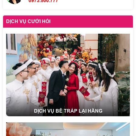
0973.500.777
DỊCH VỤ CƯỚI HỎI
DỊCH VỤ BÊ TRÁP LẠI HẰNG