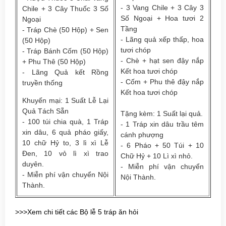
- 3 Vang Chile + 3 Cây 3
Chile + 3 Cây Thuốc 3 Số
Số Ngoại + Hoa tươi 2
Ngoại
Tầng
- Tráp Chè (50 Hộp) + Sen
- Lãng quả xếp thấp, hoa
(50 Hộp)
tươi chóp
- Tráp Bánh Cốm (50 Hộp)
- Chè + hạt sen đậy nắp
+ Phu Thê (50 Hộp)
Kết hoa tươi chóp
- Lãng Quả kết Rồng
- Cốm + Phu thê đậy nắp
truyền thống
Kết hoa tươi chóp
Khuyến mại: 1 Suất Lễ Lại
Quả Tách Sẵn
Tặng kèm: 1 Suất lại quả.
- 100 túi chia quà, 1 Tráp
- 1 Tráp xin dâu trầu têm
xin dâu, 6 quả pháo giấy,
cánh phượng
10 chữ Hỷ to, 3 lì xì Lễ
- 6 Pháo + 50 Túi + 10
Đen, 10 vỏ lì xì trao
Chữ Hỷ + 10 Lì xì nhỏ.
duyên.
- Miễn phí vận chuyển
- Miễn phí vận chuyển Nội
Nội Thành.
Thành.
>>>Xem chi tiết các Bộ lễ 5 tráp ăn hỏi