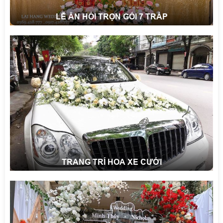
LỄ ĂN HỎI TRỌN GÓI 7 TRÁP
TRANG TRÍ HOA XE CƯỚI