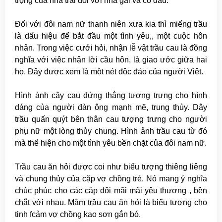
trọng của nhà trai đối với nhà gái và cô dâu.
Đối với đôi nam nữ thanh niên xưa kia thì miếng trầu
là dấu hiệu để bắt đầu một tình yêu,, một cuộc hôn
nhân. Trong việc cưới hỏi, nhận lễ vật trầu cau là đồng
nghĩa với việc nhận lời cầu hôn, là giao ước giữa hai
họ. Đây được xem là một nét độc đáo của người Việt.
Hình ảnh cây cau đứng thẳng tượng trưng cho hình
dáng của người đàn ông mạnh mẽ, trung thủy. Dây
trầu quấn quýt bên thân cau tượng trưng cho người
phụ nữ một lòng thủy chung. Hình ảnh trầu cau từ đó
mà thể hiện cho một tình yêu bền chặt của đôi nam nữ.
Trầu cau ăn hỏi được coi như biểu tượng thiêng liêng
và chung thủy của cặp vợ chồng trẻ. Nó mang ý nghĩa
chúc phúc cho các cặp đôi mãi mãi yêu thương , bền
chắt với nhau. Mâm trầu cau ăn hỏi là biểu tượng cho
tinh fcảm vợ chồng kao sơn gắn bó.