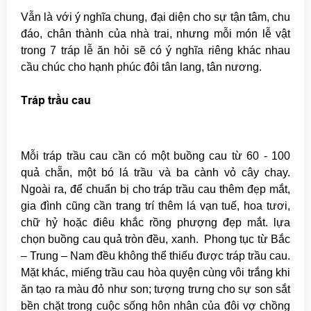
Vẫn là với ý nghĩa chung, đại diện cho sự tận tâm, chu
đáo, chân thành của nhà trai, nhưng mỗi món lễ vật
trong 7 tráp lễ ăn hỏi sẽ có ý nghĩa riêng khác nhau
cầu chúc cho hạnh phúc đôi tân lang, tân nương.
Tráp trầu cau
Mỗi tráp trầu cau cần có một buồng cau từ 60 - 100
quả chẵn, một bó lá trầu và ba cành vỏ cây chay.
Ngoài ra, để chuẩn bị cho tráp trầu cau thêm đẹp mắt,
gia đình cũng cần trang trí thêm lá vạn tuế, hoa tươi,
chữ hỷ hoặc điêu khắc rồng phượng đẹp mắt. lựa
chọn buồng cau quả tròn đều, xanh. Phong tục từ Bắc
– Trung – Nam đều không thể thiếu được tráp trầu cau.
Mặt khác, miếng trầu cau hòa quyện cùng vôi trắng khi
ăn tạo ra màu đỏ như son; tượng trưng cho sự son sắt
bền chặt trong cuộc sống hôn nhân của đôi vợ chồng