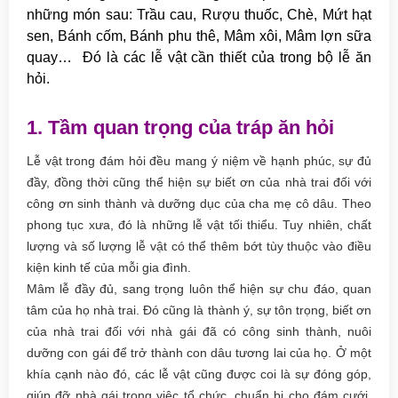
những món sau: Trầu cau, Rượu thuốc, Chè, Mứt hạt
sen, Bánh cốm, Bánh phu thê, Mâm xôi, Mâm lợn sữa
quay… Đó là các lễ vật cần thiết của trong bộ lễ ăn
hỏi.
1. Tầm quan trọng của tráp ăn hỏi
Lễ vật trong đám hỏi đều mang ý niệm về hạnh phúc, sự đủ
đầy, đồng thời cũng thể hiện sự biết ơn của nhà trai đối với
công ơn sinh thành và dưỡng dục của cha mẹ cô dâu. Theo
phong tục xưa, đó là những lễ vật tối thiểu. Tuy nhiên, chất
lượng và số lượng lễ vật có thể thêm bớt tùy thuộc vào điều
kiện kinh tế của mỗi gia đình.
Mâm lễ đầy đủ, sang trọng luôn thể hiện sự chu đáo, quan
tâm của họ nhà trai. Đó cũng là thành ý, sự tôn trọng, biết ơn
của nhà trai đối với nhà gái đã có công sinh thành, nuôi
dưỡng con gái để trở thành con dâu tương lai của họ. Ở một
khía cạnh nào đó, các lễ vật cũng được coi là sự đóng góp,
giúp đỡ nhà gái trong việc tổ chức, chuẩn bị cho đám cưới.