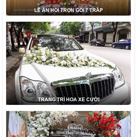
LỄ ĂN HỎI TRỌN GÓI 7 TRÁP
TRANG TRÍ HOA XE CƯỚI