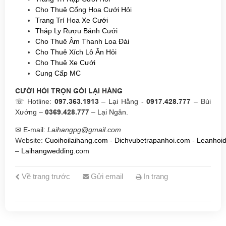
Cho Thuê Cổng Hoa Cưới Hỏi
Trang Trí Hoa Xe Cưới
Tháp Ly Rượu Bánh Cưới
Cho Thuê Âm Thanh Loa Đài
Cho Thuê Xích Lô Ăn Hỏi
Cho Thuê Xe Cưới
Cung Cấp MC
CƯỚI HỎI TRỌN GÓI LẠI HẰNG
☏ Hotline:
097.363.1913
– Lại Hằng -
0917.428.777
– Bùi
Xướng –
0369.428
.777
– Lại Ngân.
✉ E-mail:
Laihangpg@gmail.com
Website:
Cuoihoilaihang.com
-
Dichvubetrapanhoi.com
-
Leanhoi
–
Laihangwedding.com
Về trang trước
Gửi email
In trang