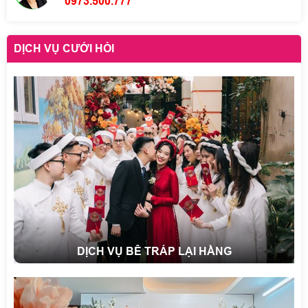
0973.500.777
DỊCH VỤ CƯỚI HỎI
DỊCH VỤ BÊ TRÁP LẠI HẰNG