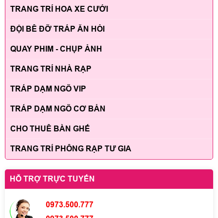
TRANG TRÍ HOA XE CƯỚI
ĐỘI BÊ ĐỠ TRÁP ĂN HỎI
QUAY PHIM - CHỤP ẢNH
TRANG TRÍ NHÀ RẠP
TRÁP DẠM NGÕ VIP
TRÁP DẠM NGÕ CƠ BẢN
CHO THUÊ BÀN GHẾ
TRANG TRÍ PHÔNG RẠP TƯ GIA
HỖ TRỢ TRỰC TUYẾN
0973.500.777