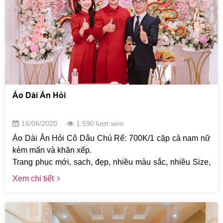
Áo Dài Ăn Hỏi
16/06/2020
1.590 lượt xem
Áo Dài Ăn Hỏi Cô Dâu Chú Rể: 700K/1 cặp cả nam nữ
kèm mấn và khăn xếp.
Trang phục mới, sạch, đẹp, nhiều màu sắc, nhiều Size,
có size ngoại cỡ, đáp ứng mọi nhu cầu của khách
Xem chi tiết
hàng. Khách hàng được giữ tối đa 5 ngày cho 1 lần
thuê.