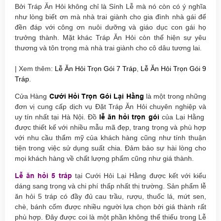
Bởi Tráp Ăn Hỏi không chỉ là Sính Lễ mà nó còn có ý nghĩa
như lòng biết ơn mà nhà trai giành cho gia đình nhà gái để
đền đáp với công ơn nuôi dưỡng và giáo dục con gái họ
trưởng thành. Mặt khác Tráp Ăn Hỏi còn thể hiện sự yêu
thương và tôn trọng mà nhà trai giành cho cô dâu tương lai.
| Xem thêm:
Lễ Ăn Hỏi Trọn Gói 7 Tráp
,
Lễ Ăn Hỏi Trọn Gói 9
Tráp
.
Cửa Hàng
Cưới Hỏi Trọn Gói Lại Hằng
là một trong những
đơn vị cung cấp dịch vụ Đặt Tráp Ăn Hỏi chuyên nghiệp và
uy tín nhất tại Hà Nội. Đồ
lễ ăn hỏi trọn gói
của Lại Hằng
được thiết kế với nhiều mẫu mã đẹp, trang trọng và phù hợp
với nhu cầu thẩm mỹ của khách hàng cũng như tính thuận
tiện trong việc sử dụng suất chia. Đảm bảo sự hài lòng cho
mọi khách hàng về chất lượng phẩm cũng như giá thành.
Lễ ăn hỏi 5 tráp
tại Cưới Hỏi Lại Hằng được kết với kiểu
dáng sang trọng và chi phí thấp nhất thị trường. Sản phẩm lễ
ăn hỏi 5 tráp có đầy đủ cau trầu, rượu, thuốc lá, mứt sen,
chè, bánh cốm được nhiều người lựa chọn bởi giá thành rất
phù hợp. Đây được coi là một phần không thể thiếu trong Lễ