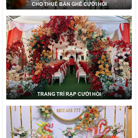
CHO THUÊ BÀN GHẾ CƯỚI HỎI
TRANG TRÍ RẠP CƯỚI HỎI