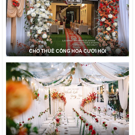
CHO THUÊ CỔNG HOA CƯỚI HỎI