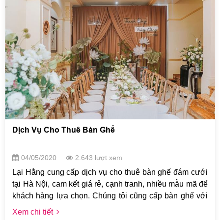
Dịch Vụ Cho Thuê Bàn Ghế
04/05/2020
2.643 lượt xem
Lại Hằng cung cấp dịch vụ cho thuê bàn ghế đám cưới
tại Hà Nội, cam kết giá rẻ, cạnh tranh, nhiều mẫu mã để
khách hàng lựa chọn. Chúng tôi cũng cấp bàn ghế với
số lượng lớn, chất lượng bàn ghế mới, đảm bảo tiêu chí
Xem chi tiết
sang trọng, thẩm mỹ và hiện đại bậc nhất hiện nay. Khi