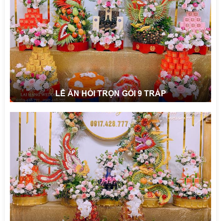
LỄ ĂN HỎI TRỌN GÓI 9 TRÁP