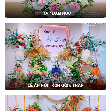
TRÁP DẠM NGÕ
LỄ ĂN HỎI TRỌN GÓI 5 TRÁP