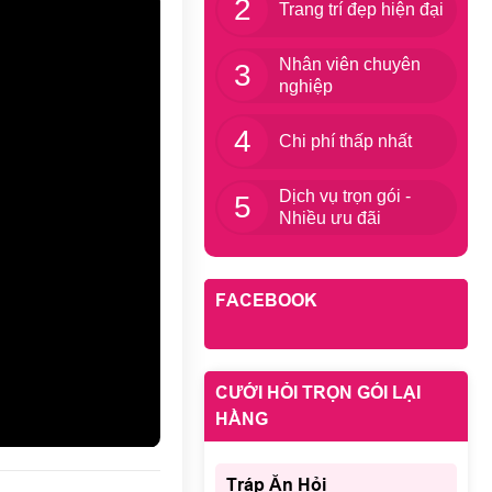
2
Trang trí đẹp hiện đại
Nhân viên chuyên
3
nghiệp
4
Chi phí thấp nhất
Dịch vụ trọn gói -
5
Nhiều ưu đãi
FACEBOOK
CƯỚI HỎI TRỌN GÓI LẠI
HẰNG
Tráp Ăn Hỏi