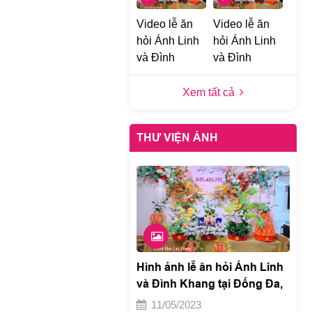
Video lễ ăn
Video lễ ăn
hỏi Ánh Linh
hỏi Ánh Linh
và Đình
và Đình
Khang tại
Khang tại
Đống Đa, Hà
Đống Đa, Hà
Xem tất cả
Nội 1
Nội h
THƯ VIỆN ẢNH
Hình ảnh lễ ăn hỏi Ánh Linh
và Đình Khang tại Đống Đa,
Hà Nội e
11/05/2023