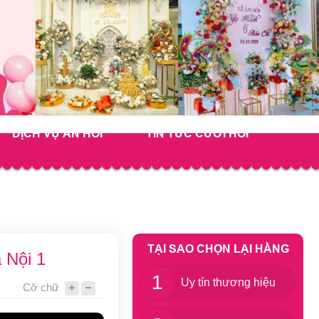
DỊCH VỤ ĂN HỎI
TIN TỨC CƯỚI HỎI
TẠI SAO CHỌN LẠI HẰNG
 Nội 1
1
Uy tín thương hiệu
Cỡ chữ