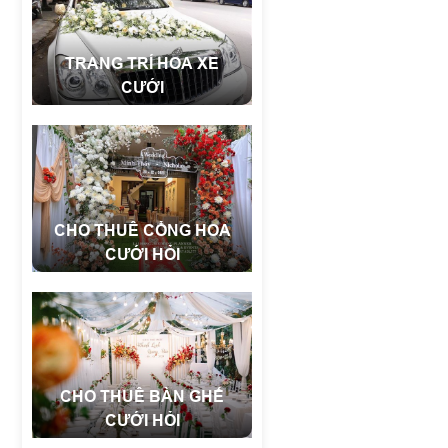
TRANG TRÍ HOA XE
CƯỚI
CHO THUÊ CỔNG HOA
CƯỚI HỎI
CHO THUÊ BÀN GHẾ
CƯỚI HỎI