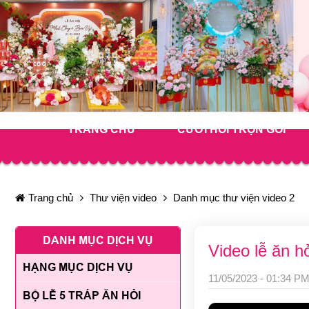
TRANG CHỦ
CƯỚI HỎI TRỌN GÓI
Trang chủ
Thư viện video
Danh mục thư viện video 2
DANH MỤC DỊCH VỤ
Video lễ ăn h
HẠNG MỤC DỊCH VỤ
11/05/2023 - 01:34 PM
BỘ LỄ 5 TRÁP ĂN HỎI