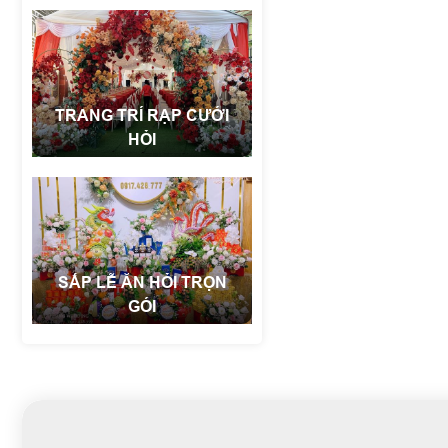
TRANG TRÍ RẠP CƯỚI
HỎI
SẮP LỄ ĂN HỎI TRỌN
GÓI