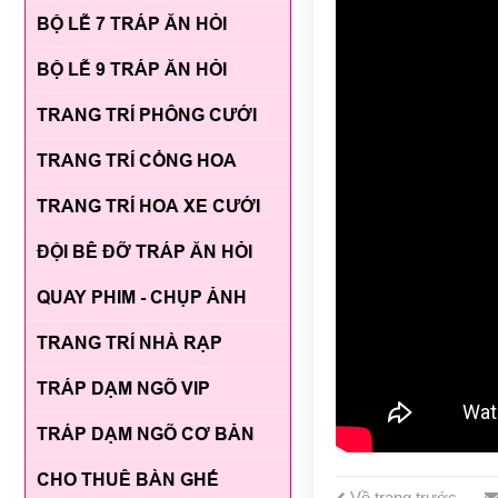
BỘ LỄ 7 TRÁP ĂN HỎI
BỘ LỄ 9 TRÁP ĂN HỎI
TRANG TRÍ PHÔNG CƯỚI
TRANG TRÍ CỔNG HOA
TRANG TRÍ HOA XE CƯỚI
ĐỘI BÊ ĐỠ TRÁP ĂN HỎI
QUAY PHIM - CHỤP ẢNH
TRANG TRÍ NHÀ RẠP
TRÁP DẠM NGÕ VIP
TRÁP DẠM NGÕ CƠ BẢN
CHO THUÊ BÀN GHẾ
Về trang trước