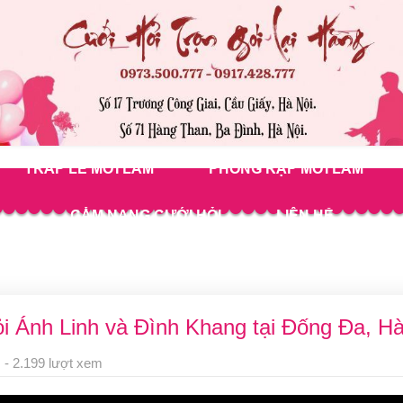
TRÁP LỄ MỚI LÀM
PHÔNG RẠP MỚI LÀM
CẨM NANG CƯỚI HỎI
LIÊN HỆ
ỏi Ánh Linh và Đình Khang tại Đống Đa, Hà
 - 2.199 lượt xem