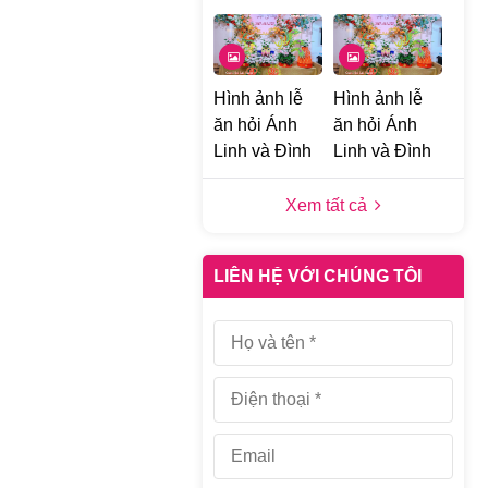
Hình ảnh lễ
Hình ảnh lễ
ăn hỏi Ánh
ăn hỏi Ánh
Linh và Đình
Linh và Đình
Khang tại
Khang tại
Đống Đa, Hà
Đống Đa, Hà
Xem tất cả
Nội d
Nội c
LIÊN HỆ VỚI CHÚNG TÔI