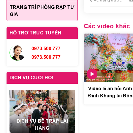
TRANG TRÍ PHÔNG RẠP TƯ
GIA
Các video khác
HỖ TRỢ TRỰC TUYẾN
0973.500.777
0973.500.777
DỊCH VỤ CƯỚI HỎI
Video lễ ăn hỏi Ánh
Đình Khang tại Đốn
Nội 2
DỊCH VỤ BÊ TRÁP LẠI
HẰNG