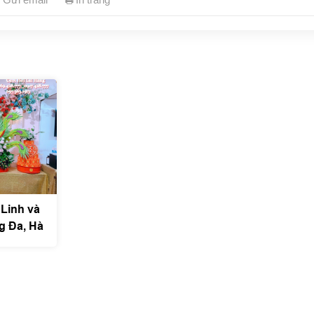
 Linh và
g Đa, Hà