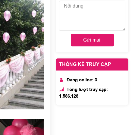
Gửi mail
THỐNG KÊ TRUY CẬP
Đang online: 3
Tổng lượt truy cập:
1.586.128