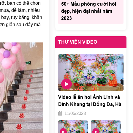
rỡ, bạn có thể chọn
50+ Mẫu phông cưới hỏi
 mua, dễ làm, nhiều
đẹp, hiện đại nhất năm
 bay, ruy bằng, khăn
2023
đơn giản sau đây mà
THƯ VIỆN VIDEO
Video lễ ăn hỏi Ánh Linh và
Đình Khang tại Đống Đa, Hà
Nội 2
11/05/2023