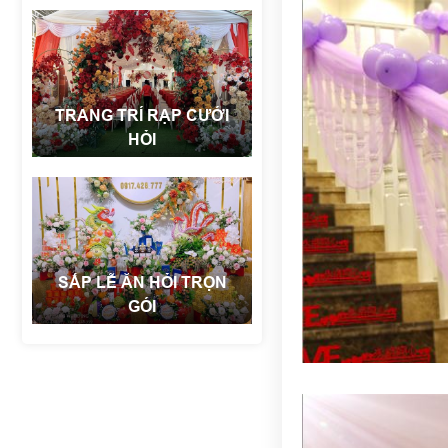
TRANG TRÍ RẠP CƯỚI
HỎI
SẮP LỄ ĂN HỎI TRỌN
GÓI