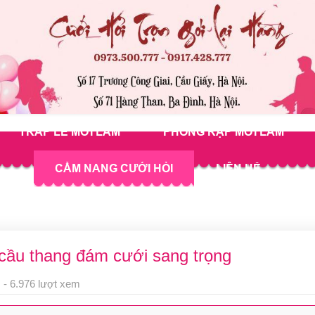
TRÁP LỄ MỚI LÀM
PHÔNG RẠP MỚI LÀM
CẨM NANG CƯỚI HỎI
LIÊN HỆ
 cầu thang đám cưới sang trọng
 - 6.976 lượt xem