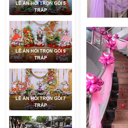
LỄ ĂN HỎI TRỌN GÓI 5
TRÁP
LỄ ĂN HỎI TRỌN GÓI 9
TRÁP
LỄ ĂN HỎI TRỌN GÓI 7
TRÁP