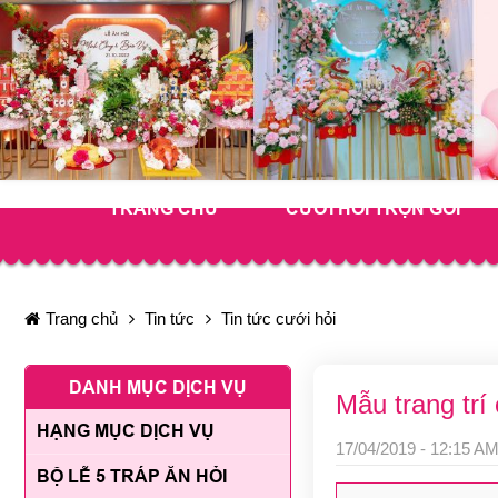
TRANG CHỦ
CƯỚI HỎI TRỌN GÓI
Trang chủ
Tin tức
Tin tức cưới hỏi
DANH MỤC DỊCH VỤ
Mẫu trang trí
HẠNG MỤC DỊCH VỤ
17/04/2019 - 12:15 AM
BỘ LỄ 5 TRÁP ĂN HỎI