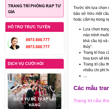
TRANG TRÍ PHÔNG RẠP TƯ
Trước khi lựa chọn 
GIA
bảo sở hữu một cầu 
hoặc cấm kỵ trong n
HỖ TRỢ TRỰC TUYẾN
Lựa chọn trang
nào mình muốn 
0973.500.777
khá cầu kỳ và 
thủy".
0973.500.777
Trang trí hoa c
hoa tươi sẽ kh
DỊCH VỤ CƯỚI HỎI
Trang trí cầu 
nhiều chi phí h
....
Các mẫu tra
DỊCH VỤ BÊ TRÁP LẠI
Trang trí cầu t
HẰNG