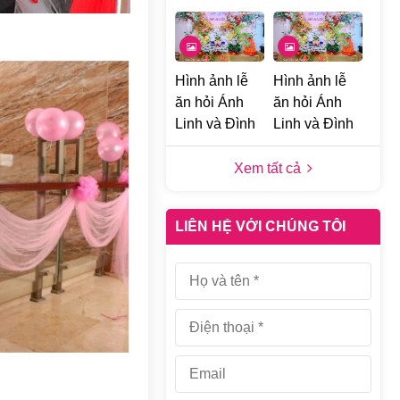
Hình ảnh lễ
Hình ảnh lễ
ăn hỏi Ánh
ăn hỏi Ánh
Linh và Đình
Linh và Đình
Khang tại
Khang tại
Đống Đa, Hà
Đống Đa, Hà
Xem tất cả
Nội d
Nội c
LIÊN HỆ VỚI CHÚNG TÔI