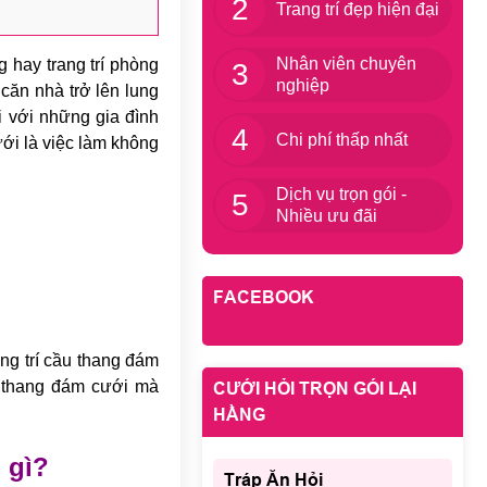
2
Trang trí đẹp hiện đại
Nhân viên chuyên
ng hay trang trí phòng
3
nghiệp
 căn nhà trở lên lung
ối với những gia đình
4
Chi phí thấp nhất
ưới là việc làm không
Dịch vụ trọn gói -
5
Nhiều ưu đãi
FACEBOOK
ng trí cầu thang đám
u thang đám cưới mà
CƯỚI HỎI TRỌN GÓI LẠI
HẰNG
 gì?
Tráp Ăn Hỏi