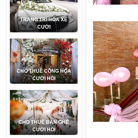
TRANG TRÍ HOA XE
CƯỚI
CHO THUÊ CỔNG HOA
CƯỚI HỎI
CHO THUÊ BÀN GHẾ
CƯỚI HỎI