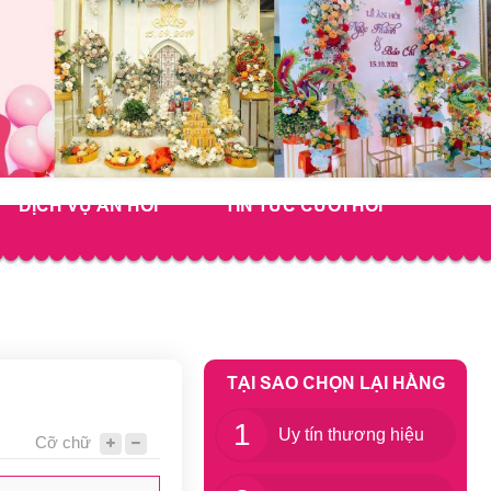
DỊCH VỤ ĂN HỎI
TIN TỨC CƯỚI HỎI
TẠI SAO CHỌN LẠI HẰNG
1
Uy tín thương hiệu
Cỡ chữ