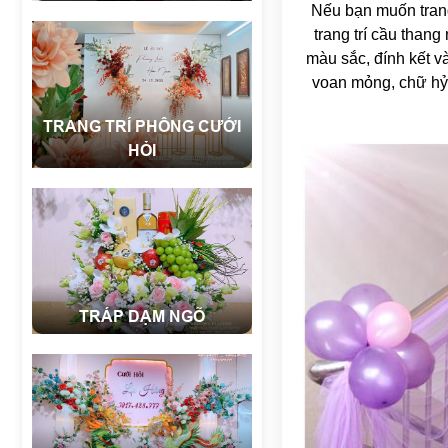
Nếu bạn muốn trang
trang trí cầu than
màu sắc, đính kết v
voan mỏng, chữ hỷ 
TRANG TRÍ PHÔNG CƯỚI
HỎI
TRÁP DẠM NGÕ