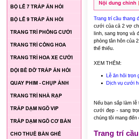
Nội dung chính
BỘ LỄ 7 TRÁP ĂN HỎI
Trang trí cầu thang
BỘ LỄ 9 TRÁP ĂN HỎI
cưới của cả 2 vợ chồ
TRANG TRÍ PHÔNG CƯỚI
linh, sang trọng và 
phòng tân hôn của 2 
TRANG TRÍ CỔNG HOA
thể thiếu.
TRANG TRÍ HOA XE CƯỚI
XEM THÊM:
ĐỘI BÊ ĐỠ TRÁP ĂN HỎI
Lễ ăn hỏi trọn 
QUAY PHIM - CHỤP ẢNH
Dịch vụ cưới hỏ
TRANG TRÍ NHÀ RẠP
Nếu bạn sắp làm lễ 
TRÁP DẠM NGÕ VIP
cưới đẹp - sang tr
chúng tôi mang đến d
TRÁP DẠM NGÕ CƠ BẢN
Trang trí cầ
CHO THUÊ BÀN GHẾ