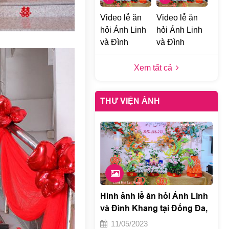
Video lễ ăn
Video lễ ăn
hỏi Ánh Linh
hỏi Ánh Linh
và Đình
và Đình
Khang tại
Khang tại
Đống Đa, Hà
Đống Đa, Hà
Xem tất cả
Nội 1
Nội h
THƯ VIỆN ẢNH
Hình ảnh lễ ăn hỏi Ánh Linh
và Đình Khang tại Đống Đa,
Hà Nội e
11/05/2023