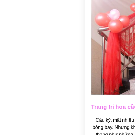
Trang trí hoa c
Cầu kỳ, mất nhiều 
bóng bay. Nhưng khô
thang như những h