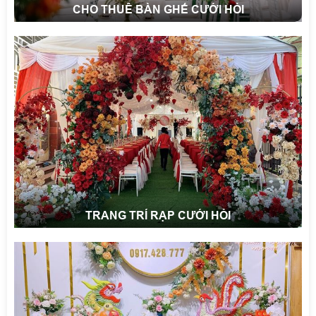
CHO THUÊ BÀN GHẾ CƯỚI HỎI
TRANG TRÍ RẠP CƯỚI HỎI