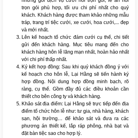
những gói dịch vụ cưới hỏi trọn gói, lễ ăn hỏi
trọn gói phù hợp, tối ưu chi phí nhất cho quý
khách. Khách hàng được tham khảo những mẫu
tráp, trang trí tiệc cưới, xe cưới, hoa cưới,... đẹp
và mới nhất.
Lên kế hoạch tổ chức đám cưới cụ thể, chi tiết
gửi đến khách hàng. Mục tiêu mang đến cho
khách hàng hôn lễ lãng mạn nhất, hoàn hảo nhất
với chi phí thấp nhất.
Ký kết hợp đồng: Sau khi quý khách đồng ý với
kế hoạch cho hôn lễ, Lại Hằng sẽ tiến hành ký
hợp đồng. Nội dung hợp đồng minh bạch, rõ
ràng, cụ thể. Gồm đầy đủ các điều khoản cần
thiết cho bên công ty và khách hàng.
Khảo sát địa điểm: Lại Hằng sẽ trực tiếp đến địa
điểm tổ chức hôn lễ như: tư gia, nhà hàng, khách
sạn, hội trường… để khảo sát và đưa ra các
phương án thiết kế, lắp ráp phông, nhà bạt và
đặt bàn tiệc sao cho hợp lý.