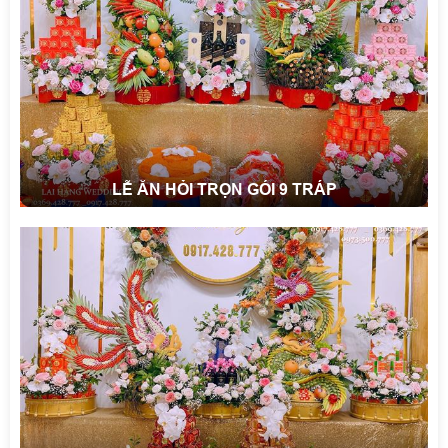
LỄ ĂN HỎI TRỌN GÓI 9 TRÁP