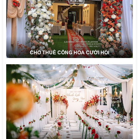
CHO THUÊ CỔNG HOA CƯỚI HỎI