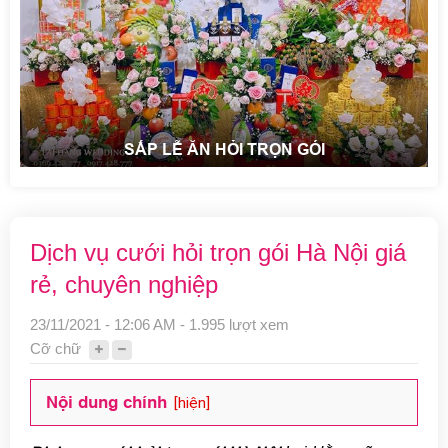
SẮP LỄ ĂN HỎI TRỌN GÓI
Dịch vụ cưới hỏi trọn gói Hà Nội giá
rẻ, chuyên nghiệp
23/11/2021 - 12:06 AM - 1.995 lượt xem
Cỡ chữ
Nội dung chính
[hiện]