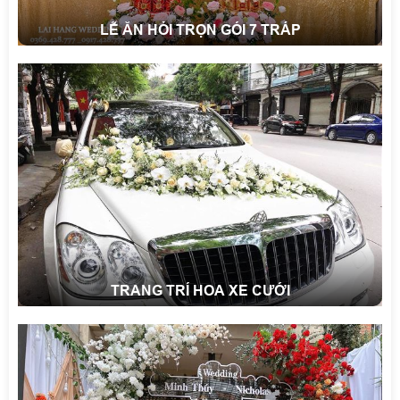
LỄ ĂN HỎI TRỌN GÓI 7 TRÁP
TRANG TRÍ HOA XE CƯỚI