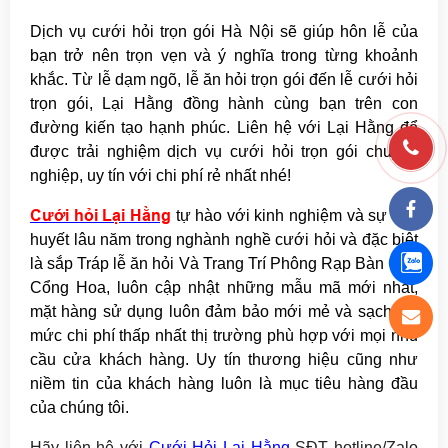
Dịch vụ cưới hỏi trọn gói Hà Nội sẽ giúp hôn lễ của
bạn trở nên trọn vẹn và ý nghĩa trong từng khoảnh
khắc. Từ lễ dạm ngõ, lễ ăn hỏi trọn gói đến lễ cưới hỏi
trọn gói, Lại Hằng đồng hành cùng bạn trên con
đường kiến tạo hạnh phúc. Liên hệ với Lại Hằng để
được trải nghiệm dịch vụ cưới hỏi trọn gói chuyên
nghiệp, uy tín với chi phí rẻ nhất nhé!
Cưới hỏi Lại Hằng
tự hào với kinh nghiệm và sự tâm
huyết lâu năm trong nghành nghề cưới hỏi và đặc biệt
là sắp Tráp lễ ăn hỏi Và Trang Trí Phông Rạp Bàn Ghế
Cổng Hoa, luôn cập nhật những mẫu mã mới nhất,
mặt hàng sử dụng luôn đảm bảo mới mẻ và sạch sẽ,
mức chi phí thấp nhất thị trường phù hợp với mọi nhu
cầu cửa khách hàng. Uy tín thương hiệu cũng như
niềm tin của khách hàng luôn là mục tiêu hàng đầu
của chúng tôi.
Hãy
liên hệ với
Cưới Hỏi Lại Hằng
SĐT hotline/Zalo