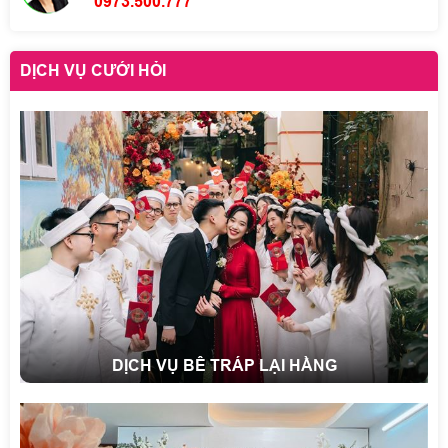
0973.500.777
DỊCH VỤ CƯỚI HỎI
DỊCH VỤ BÊ TRÁP LẠI HẰNG