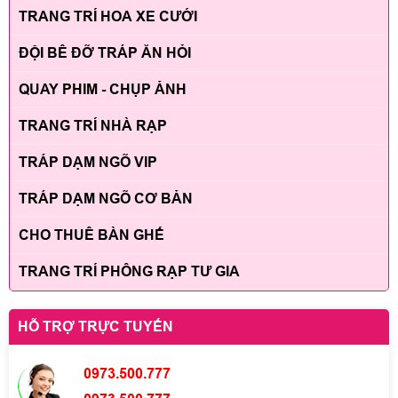
TRANG TRÍ HOA XE CƯỚI
ĐỘI BÊ ĐỠ TRÁP ĂN HỎI
QUAY PHIM - CHỤP ẢNH
TRANG TRÍ NHÀ RẠP
TRÁP DẠM NGÕ VIP
TRÁP DẠM NGÕ CƠ BẢN
CHO THUÊ BÀN GHẾ
TRANG TRÍ PHÔNG RẠP TƯ GIA
HỖ TRỢ TRỰC TUYẾN
0973.500.777