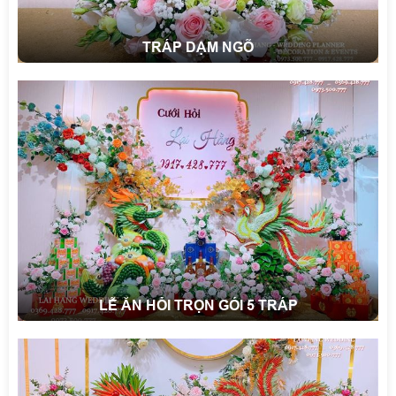
TRÁP DẠM NGÕ
LỄ ĂN HỎI TRỌN GÓI 5 TRÁP