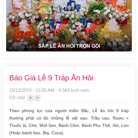
SẮP LỄ ĂN HỎI TRỌN GÓI
Báo Giá Lễ 9 Tráp Ăn Hỏi
15/12/2019 - 12:05 AM - 4.563 lượt xem
Cỡ chữ
Theo phong tục của người miền Bắc, Lễ ăn hỏi 9 tráp
thường phải có đủ những lễ vật sau: Trầu cau, Rượu +
Thuốc lá, Chè, Mứt Sen, Bánh Cốm, Bánh Phu Thê, Xôi, Lợn
(Hoặc bánh kẹo, Bia, Coca).