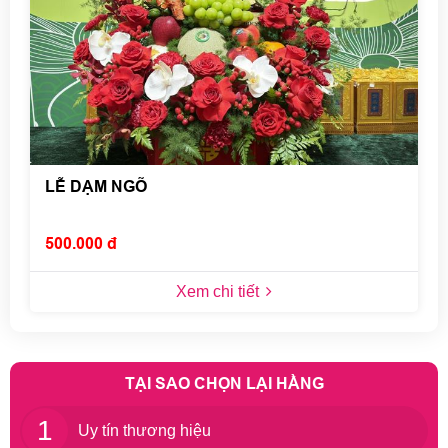
LỄ DẠM NGÕ
500.000 đ
Xem chi tiết
TẠI SAO CHỌN LẠI HẰNG
1
Uy tín thương hiệu