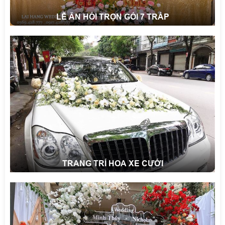
LỄ ĂN HỎI TRỌN GÓI 7 TRÁP
TRANG TRÍ HOA XE CƯỚI