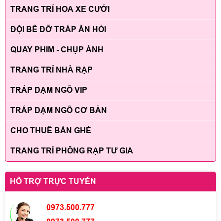
TRANG TRÍ HOA XE CƯỚI
ĐỘI BÊ ĐỠ TRÁP ĂN HỎI
QUAY PHIM - CHỤP ẢNH
TRANG TRÍ NHÀ RẠP
TRÁP DẠM NGÕ VIP
TRÁP DẠM NGÕ CƠ BẢN
CHO THUÊ BÀN GHẾ
TRANG TRÍ PHÔNG RẠP TƯ GIA
HỖ TRỢ TRỰC TUYẾN
0973.500.777