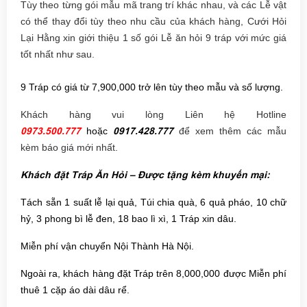
Tùy theo từng gói mẫu mã trang trí khác nhau, và các Lễ vật
có thể thay đổi tùy theo nhu cầu của khách hàng, Cưới Hỏi
Lại Hằng xin giới thiệu 1 số gói Lễ ăn hỏi 9 tráp với mức giá
tốt nhất như sau.
9 Tráp có giá từ 7,900,000 trở lên tùy theo mẫu và số lượng.
Khách hàng vui lòng Liên hệ Hotline
0973.500.777
hoặc
0917.428.777
để xem thêm các mẫu
kèm báo giá mới nhất.
Khách đặt Tráp Ăn Hỏi – Được tặng kèm khuyến mại:
Tách sẵn 1 suất lễ lại quả, Túi chia quà, 6 quả pháo, 10 chữ
hỷ, 3 phong bì lễ đen, 18 bao lì xì, 1 Tráp xin dâu.
Miễn phí vận chuyển Nội Thành Hà Nội.
Ngoài ra, khách hàng đặt Tráp trên 8,000,000 được Miễn phí
thuê 1 cặp áo dài dâu rể.