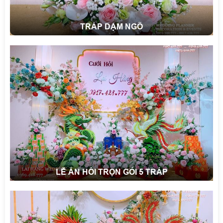
TRÁP DẠM NGÕ
LỄ ĂN HỎI TRỌN GÓI 5 TRÁP