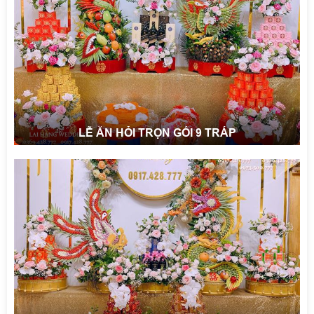
LỄ ĂN HỎI TRỌN GÓI 9 TRÁP