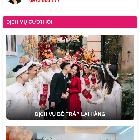
0973.500.777
DỊCH VỤ CƯỚI HỎI
DỊCH VỤ BÊ TRÁP LẠI HẰNG