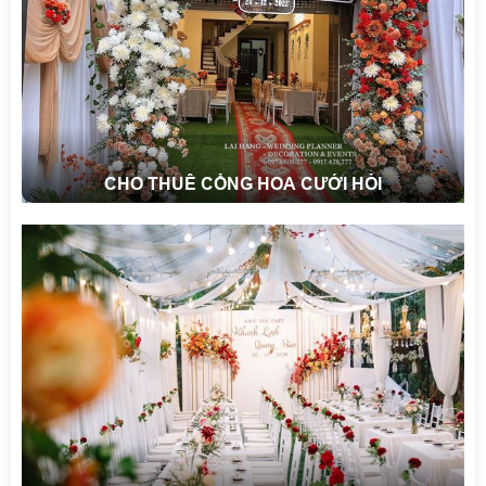
CHO THUÊ CỔNG HOA CƯỚI HỎI