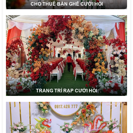
CHO THUÊ BÀN GHẾ CƯỚI HỎI
TRANG TRÍ RẠP CƯỚI HỎI