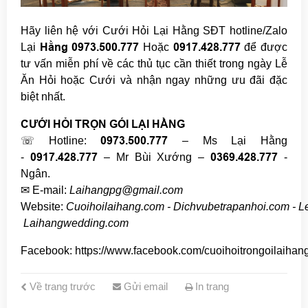
Hãy liên hệ với
Cưới Hỏi Lại Hằng
SĐT hotline/Zalo
Hằng 097
3.500.777
0917.428.777
Lại
Hoặc
để được
tư vấn miễn phí về các thủ tục cần thiết trong ngày Lễ
Ăn Hỏi hoặc Cưới và nhận ngay những ưu đãi đặc
biệt nhất.
CƯỚI HỎI TRỌN GÓI LẠI HẰNG
0973.500.777
☏ Hotline:
– Ms Lại Hằng
0917.428.777
0369.428.777
-
– Mr Bùi Xướng –
-
Ngân.
✉ E-mail:
Laihangpg@gmail.com
Website:
Cuoihoilaihang.com
-
Dichvubetrapanhoi.com
-
L
Laihangwedding.com
Facebook:
https://www.facebook.com/cuoihoitrongoilaihan
Về trang trước
Gửi email
In trang