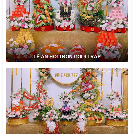
LỄ ĂN HỎI TRỌN GÓI 9 TRÁP