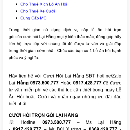
Cho Thuê Xích Lô Ăn Hỏi
Cho Thuê Xe Cưới
Cung Cấp MC
Trong thời gian sử dụng dịch vụ sắp lễ ăn hỏi trọn
gói của cưới hỏi Lại Hằng mọi ý kiến thắc mắc, đóng góp hãy
liên hệ trực tiếp với chúng tôi để được tư vấn và giải đáp
trong thời gian sớm nhất. Chúc các bạn có 1 Lễ ăn hỏi hạnh
phúc và ý nghĩa.
Hãy liên hệ với
Cưới Hỏi Lại Hằng
SĐT hotline/Zalo
Hằng 097
3.500.777
0917.428.777
Lại
Hoặc
để được
tư vấn miễn phí về các thủ tục cần thiết trong ngày Lễ
Ăn Hỏi hoặc Cưới và nhận ngay những ưu đãi đặc
biệt nhất.
CƯỚI HỎI TRỌN GÓI LẠI HẰNG
0973.500.777
☏ Hotline:
– Ms Lại Hằng
0917.428.777
0369.428.777
-
– Mr Bùi Xướng –
-