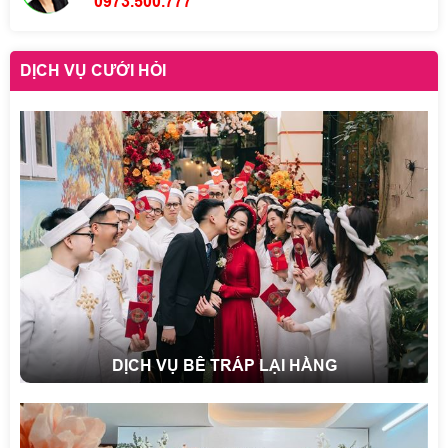
0973.500.777
DỊCH VỤ CƯỚI HỎI
DỊCH VỤ BÊ TRÁP LẠI HẰNG