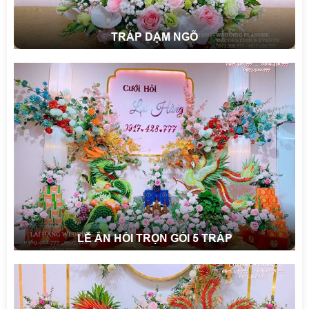
TRÁP DẠM NGÕ
LỄ ĂN HỎI TRỌN GÓI 5 TRÁP