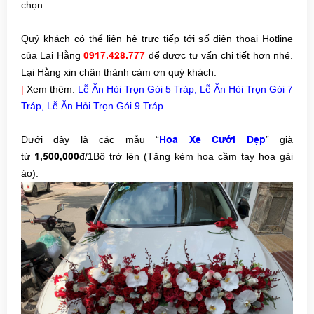
chọn.
Quý khách có thể liên hệ trực tiếp tới số điện thoại Hotline
của Lại Hằng
0917.428.777
để được tư vấn chi tiết hơn nhé.
Lại Hằng xin chân thành cảm ơn quý khách.
|
Xem thêm:
Lễ Ăn Hỏi Trọn Gói 5 Tráp
,
Lễ Ăn Hỏi Trọn Gói 7
Tráp
,
Lễ Ăn Hỏi Trọn Gói 9 Tráp
.
Dưới đây là các mẫu “
Hoa Xe Cưới Đẹp
” già
từ
1,500,000
đ/1Bộ trở lên (Tặng kèm hoa cầm tay hoa gài
áo):