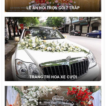
LỄ ĂN HỎI TRỌN GÓI 7 TRÁP
TRANG TRÍ HOA XE CƯỚI