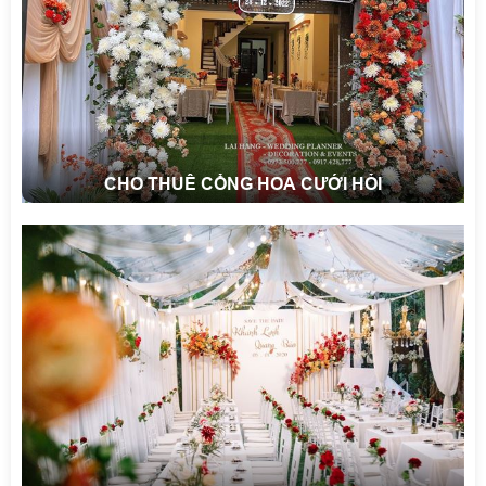
CHO THUÊ CỔNG HOA CƯỚI HỎI