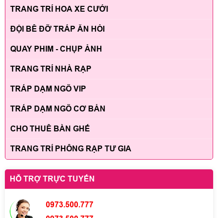
TRANG TRÍ HOA XE CƯỚI
ĐỘI BÊ ĐỠ TRÁP ĂN HỎI
QUAY PHIM - CHỤP ẢNH
TRANG TRÍ NHÀ RẠP
TRÁP DẠM NGÕ VIP
TRÁP DẠM NGÕ CƠ BẢN
CHO THUÊ BÀN GHẾ
TRANG TRÍ PHÔNG RẠP TƯ GIA
HỖ TRỢ TRỰC TUYẾN
0973.500.777