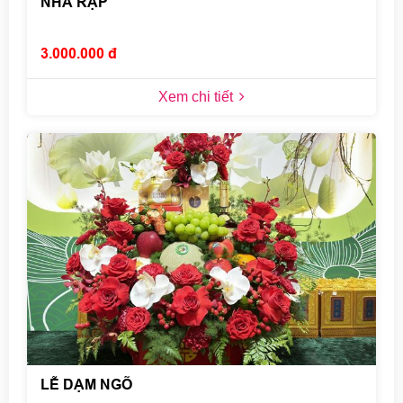
NHÀ RẠP
3.000.000 đ
Xem chi tiết
LỄ DẠM NGÕ