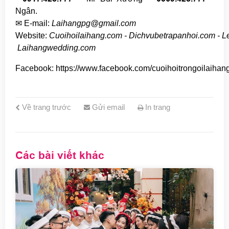
Ngân.
✉ E-mail:
Laihangpg@gmail.com
Website:
Cuoihoilaihang.com
-
Dichvubetrapanhoi.com
-
L
Laihangwedding.com
Facebook:
https://www.facebook.com/cuoihoitrongoilaihan
Về trang trước
Gửi email
In trang
Các bài viết khác