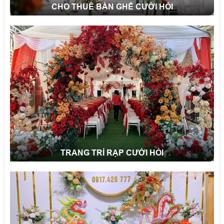
CHO THUÊ BÀN GHẾ CƯỚI HỎI
TRANG TRÍ RẠP CƯỚI HỎI