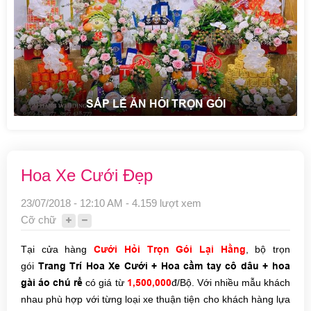
SẮP LỄ ĂN HỎI TRỌN GÓI
Hoa Xe Cưới Đẹp
23/07/2018 - 12:10 AM - 4.159 lượt xem
Cỡ chữ
Tại cửa hàng
Cưới Hỏi Trọn Gói Lại Hằng
, bộ trọn
gói
Trang Trí Hoa Xe Cưới +
Hoa cầm tay cô dâu
+ hoa
gài áo chú rể
có giá từ
1,500,000
đ/Bộ. Với nhiều mẫu khách
nhau phù hợp với từng loại xe thuận tiện cho khách hàng lựa