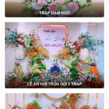
TRÁP DẠM NGÕ
LỄ ĂN HỎI TRỌN GÓI 5 TRÁP