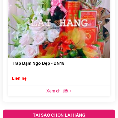
Tráp Dạm Ngõ Đẹp - DN18
Liên hệ
Xem chi tiết
TẠI SAO CHỌN LẠI HẰNG