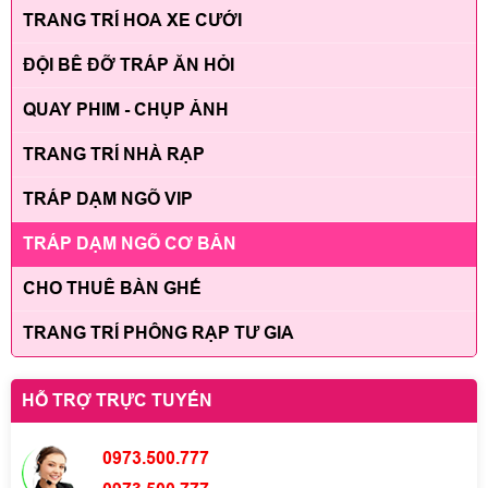
TRANG TRÍ HOA XE CƯỚI
ĐỘI BÊ ĐỠ TRÁP ĂN HỎI
QUAY PHIM - CHỤP ẢNH
TRANG TRÍ NHÀ RẠP
TRÁP DẠM NGÕ VIP
TRÁP DẠM NGÕ CƠ BẢN
CHO THUÊ BÀN GHẾ
TRANG TRÍ PHÔNG RẠP TƯ GIA
HỖ TRỢ TRỰC TUYẾN
0973.500.777