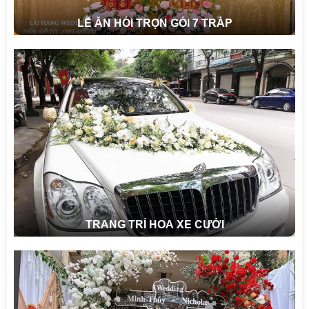
LỄ ĂN HỎI TRỌN GÓI 7 TRÁP
TRANG TRÍ HOA XE CƯỚI