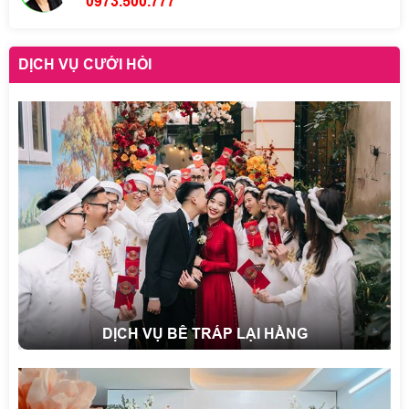
0973.500.777
DỊCH VỤ CƯỚI HỎI
DỊCH VỤ BÊ TRÁP LẠI HẰNG