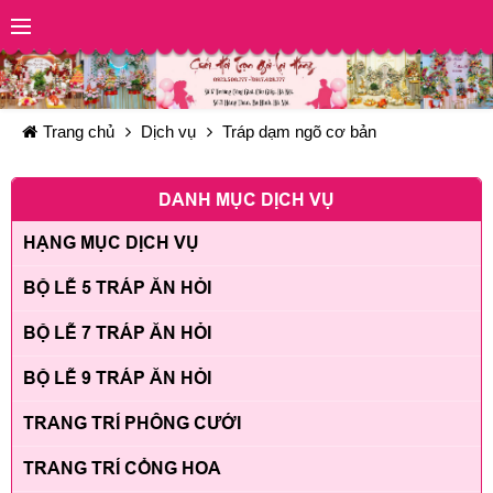
Trang chủ
Dịch vụ
Tráp dạm ngõ cơ bản
DANH MỤC DỊCH VỤ
HẠNG MỤC DỊCH VỤ
BỘ LỄ 5 TRÁP ĂN HỎI
BỘ LỄ 7 TRÁP ĂN HỎI
BỘ LỄ 9 TRÁP ĂN HỎI
TRANG TRÍ PHÔNG CƯỚI
TRANG TRÍ CỔNG HOA