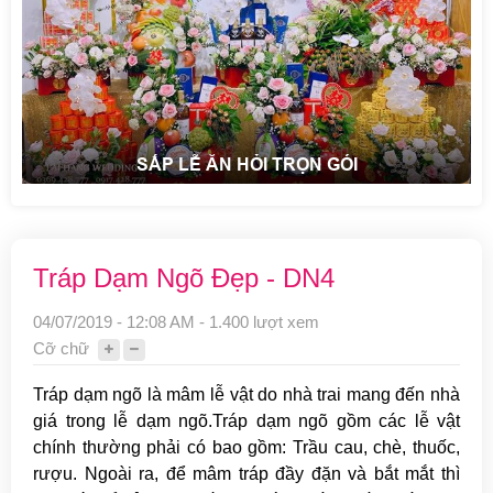
SẮP LỄ ĂN HỎI TRỌN GÓI
Tráp Dạm Ngõ Đẹp - DN4
04/07/2019 - 12:08 AM - 1.400 lượt xem
Cỡ chữ
Tráp dạm ngõ là mâm lễ vật do nhà trai mang đến nhà
giá trong lễ dạm ngõ.Tráp dạm ngõ gồm các lễ vật
chính thường phải có bao gồm: Trầu cau, chè, thuốc,
rượu. Ngoài ra, để mâm tráp đầy đặn và bắt mắt thì