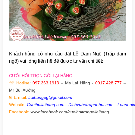
Khách hàng có nhu cầu đặt Lễ Dạm Ngõ (Tráp dạm
ngõ) vui lòng liên hệ để được tư vấn chi tiết:
CƯỚI HỎI TRỌN GÓI LẠI HẰNG
Hotline
:
097.363.1913
– Ms Lại Hằng -
0917.428.777
–
☏
Mr Bùi Xướng
E-mail
:
Laihangpg@gmail.com
✉
Website
:
Cuoihoilaihang.com - Dichvubetrapanhoi.com - Leanhoi
Facebook:
www.facebook.com/cuoihoitrongoilaihang