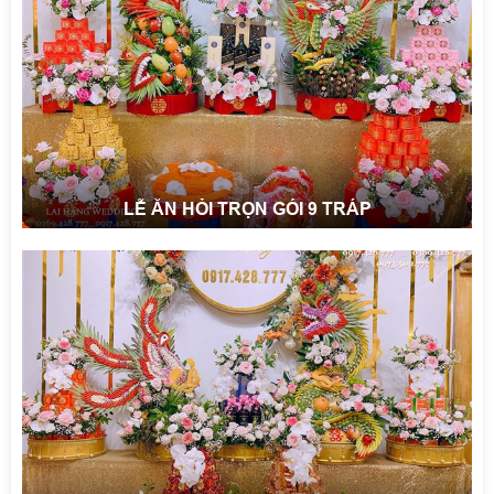
LỄ ĂN HỎI TRỌN GÓI 9 TRÁP