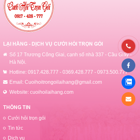
LẠI HẰNG - DỊCH VỤ CƯỚI HỎI TRỌN GÓI
Số 17 Trương Công Giai, cạnh số nhà 337 - Cầu Giấy -
Hà Nội.
Hotline:
0917.428.777
-
0369.428.777
-
0973.500.777
Email:
Cuoihoitrongoilaihang@gmail.com
Website:
cuoihoilaihang.com
THÔNG TIN
Cưới hỏi trọn gói
Tin tức
Dịch vụ