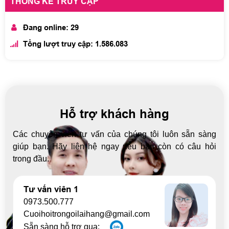
THỐNG KÊ TRUY CẬP
Đang online: 29
Tổng lượt truy cập: 1.586.083
Hỗ trợ khách hàng
Các chuyên viên tư vấn của chúng tôi luôn sẵn sàng
giúp bạn. Hãy liên hệ ngay nếu bạn còn có câu hỏi
trong đầu.
Tư vấn viên 1
0973.500.777
Cuoihoitrongoilaihang@gmail.com
Sẵn sàng hỗ trợ qua: