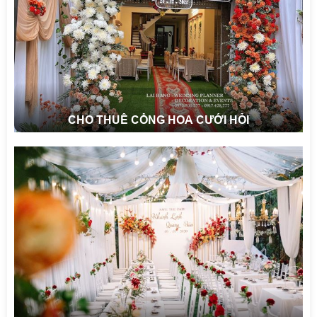
CHO THUÊ CỔNG HOA CƯỚI HỎI