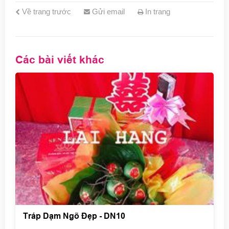
Về trang trước
Gửi email
In trang
Các bài viết khác
Tráp Dạm Ngõ Đẹp - DN10