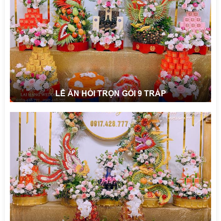
LỄ ĂN HỎI TRỌN GÓI 9 TRÁP