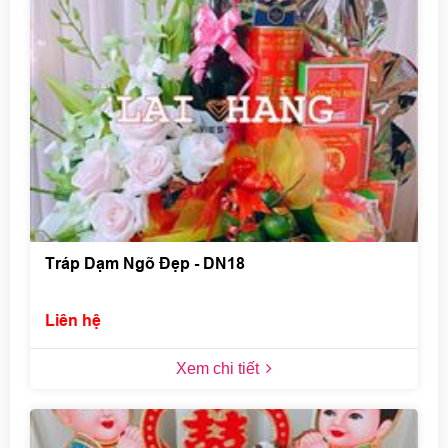
Tráp Dạm Ngõ Đẹp - DN18
Liên hệ
Xem chi tiết