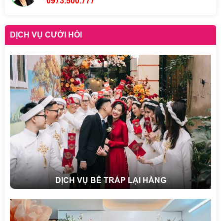
0973.500.777
DỊCH VỤ CƯỚI HỎI
DỊCH VỤ BÊ TRÁP LẠI HẰNG