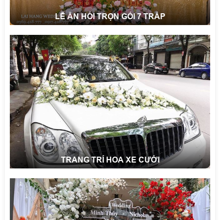
LỄ ĂN HỎI TRỌN GÓI 7 TRÁP
TRANG TRÍ HOA XE CƯỚI