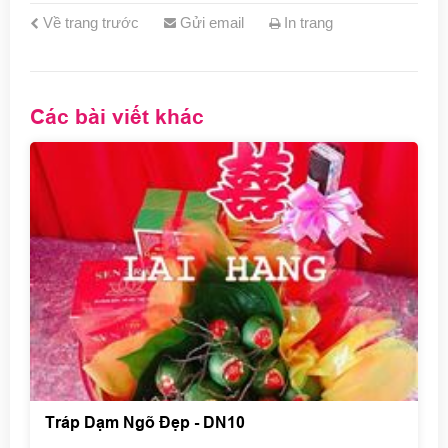
Về trang trước
Gửi email
In trang
Các bài viết khác
Tráp Dạm Ngõ Đẹp - DN10