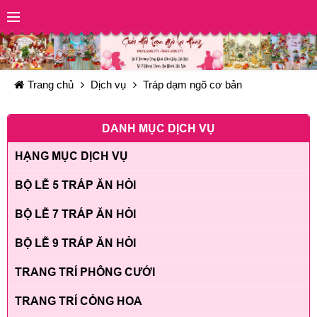
Trang chủ
Dịch vụ
Tráp dạm ngõ cơ bản
DANH MỤC DỊCH VỤ
HẠNG MỤC DỊCH VỤ
BỘ LỄ 5 TRÁP ĂN HỎI
BỘ LỄ 7 TRÁP ĂN HỎI
BỘ LỄ 9 TRÁP ĂN HỎI
TRANG TRÍ PHÔNG CƯỚI
TRANG TRÍ CỔNG HOA