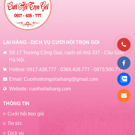
LẠI HẰNG - DỊCH VỤ CƯỚI HỎI TRỌN GÓI
Số 17 Trương Công Giai, cạnh số nhà 337 - Cầu Giấy -
Hà Nội.
Hotline:
0917.428.777
-
0369.428.777
-
0973.500.777
Email:
Cuoihoitrongoilaihang@gmail.com
Website:
cuoihoilaihang.com
THÔNG TIN
Cưới hỏi trọn gói
Tin tức
Dịch vụ