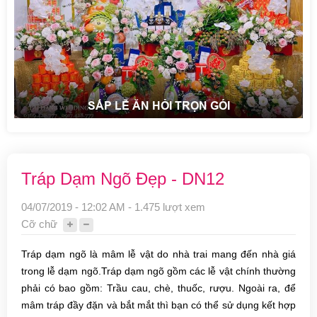
SẮP LỄ ĂN HỎI TRỌN GÓI
Tráp Dạm Ngõ Đẹp - DN12
04/07/2019 - 12:02 AM - 1.475 lượt xem
Cỡ chữ
Tráp dạm ngõ là mâm lễ vật do nhà trai mang đến nhà giá
trong lễ dạm ngõ.Tráp dạm ngõ gồm các lễ vật chính thường
phải có bao gồm: Trầu cau, chè, thuốc, rượu. Ngoài ra, để
mâm tráp đầy đặn và bắt mắt thì bạn có thể sử dụng kết hợp