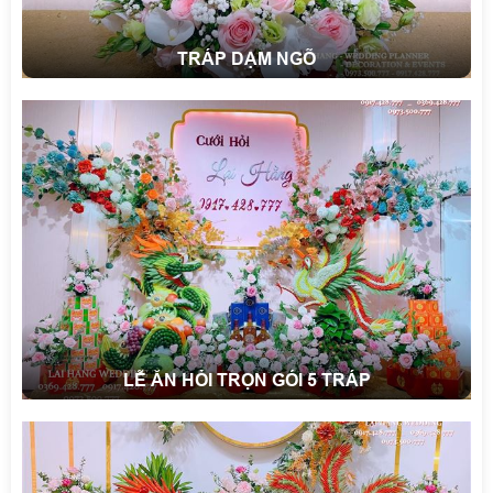
TRÁP DẠM NGÕ
LỄ ĂN HỎI TRỌN GÓI 5 TRÁP