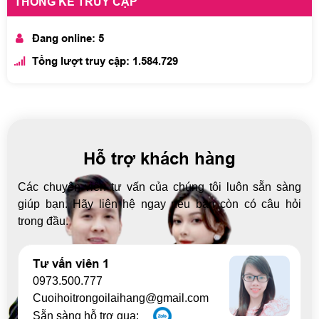
THỐNG KÊ TRUY CẬP
Đang online: 5
Tổng lượt truy cập: 1.584.729
Hỗ trợ khách hàng
Các chuyên viên tư vấn của chúng tôi luôn sẵn sàng
giúp bạn. Hãy liên hệ ngay nếu bạn còn có câu hỏi
trong đầu.
Tư vấn viên 1
0973.500.777
Cuoihoitrongoilaihang@gmail.com
Sẵn sàng hỗ trợ qua: