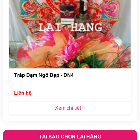
Tráp Dạm Ngõ Đẹp - DN4
Liên hệ
Xem chi tiết
TẠI SAO CHỌN LẠI HẰNG