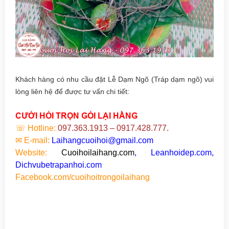
Khách hàng có nhu cầu đặt Lễ Dạm Ngõ (Tráp dạm ngõ) vui
lòng liên hệ để được tư vấn chi tiết:
CƯỚI HỎI TRỌN GÓI LẠI HẰNG
☏
Hotline:
097.363.1913 – 0917.428.777.
✉
E-mail:
Laihangcuoihoi@gmail.com
Website:
Cuoihoilaihang.com
, Leanhoidep.com,
Dichvubetrapanhoi.com
Facebook.com/cuoihoitrongoilaihang