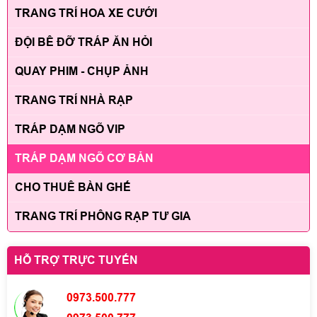
TRANG TRÍ HOA XE CƯỚI
ĐỘI BÊ ĐỠ TRÁP ĂN HỎI
QUAY PHIM - CHỤP ẢNH
TRANG TRÍ NHÀ RẠP
TRÁP DẠM NGÕ VIP
TRÁP DẠM NGÕ CƠ BẢN
CHO THUÊ BÀN GHẾ
TRANG TRÍ PHÔNG RẠP TƯ GIA
HỖ TRỢ TRỰC TUYẾN
0973.500.777