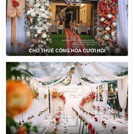
CHO THUÊ CỔNG HOA CƯỚI HỎI