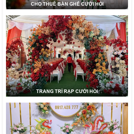
CHO THUÊ BÀN GHẾ CƯỚI HỎI
TRANG TRÍ RẠP CƯỚI HỎI