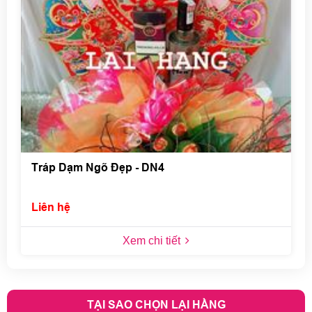
Tráp Dạm Ngõ Đẹp - DN4
Liên hệ
Xem chi tiết
TẠI SAO CHỌN LẠI HẰNG