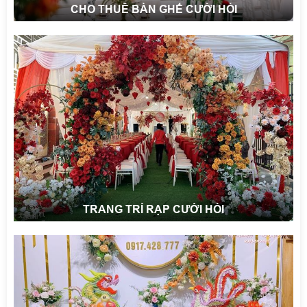
CHO THUÊ BÀN GHẾ CƯỚI HỎI
TRANG TRÍ RẠP CƯỚI HỎI