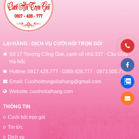
LẠI HẰNG - DỊCH VỤ CƯỚI HỎI TRỌN GÓI
Số 17 Trương Công Giai, cạnh số nhà 337 - Cầu Giấy -
Hà Nội.
Hotline:
0917.428.777
-
0369.428.777
-
0973.500.777
Email:
Cuoihoitrongoilaihang@gmail.com
Website:
cuoihoilaihang.com
THÔNG TIN
Cưới hỏi trọn gói
Tin tức
Dịch vụ