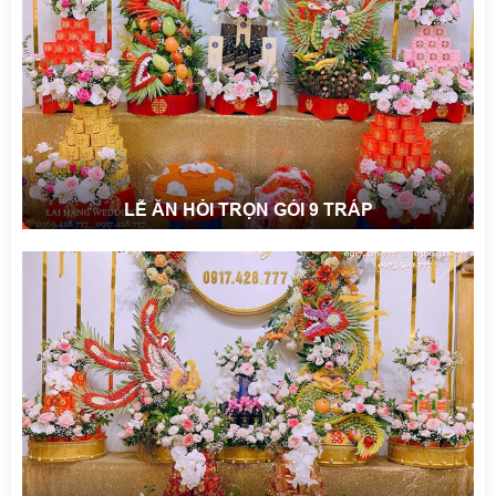
LỄ ĂN HỎI TRỌN GÓI 9 TRÁP