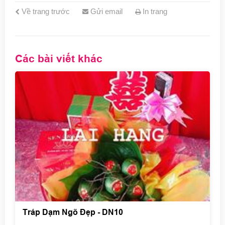
Về trang trước
Gửi email
In trang
Các bài viết khác
Tráp Dạm Ngõ Đẹp - DN10