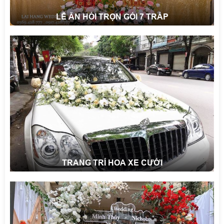
LỄ ĂN HỎI TRỌN GÓI 7 TRÁP
TRANG TRÍ HOA XE CƯỚI