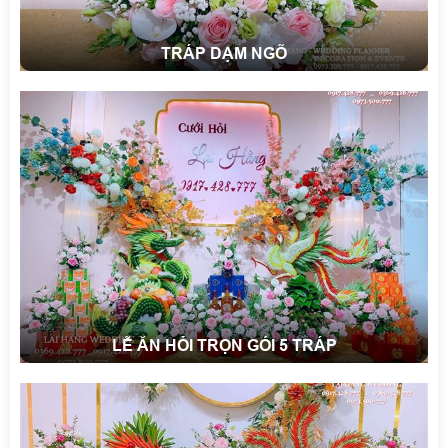
TRÁP DẠM NGÕ
LỄ ĂN HỎI TRỌN GÓI 5 TRÁP