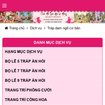
Trang chủ
Dịch vụ
Tráp dạm ngõ cơ bản
DANH MỤC DỊCH VỤ
HẠNG MỤC DỊCH VỤ
BỘ LỄ 5 TRÁP ĂN HỎI
BỘ LỄ 7 TRÁP ĂN HỎI
BỘ LỄ 9 TRÁP ĂN HỎI
TRANG TRÍ PHÔNG CƯỚI
TRANG TRÍ CỔNG HOA