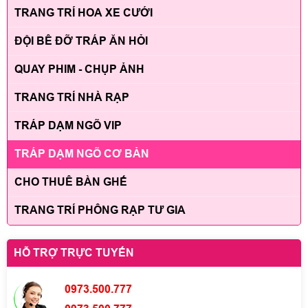
TRANG TRÍ HOA XE CƯỚI
ĐỘI BÊ ĐỠ TRÁP ĂN HỎI
QUAY PHIM - CHỤP ẢNH
TRANG TRÍ NHÀ RẠP
TRÁP DẠM NGÕ VIP
TRÁP DẠM NGÕ CƠ BẢN
CHO THUÊ BÀN GHẾ
TRANG TRÍ PHÔNG RẠP TƯ GIA
HỖ TRỢ TRỰC TUYẾN
0973.500.777