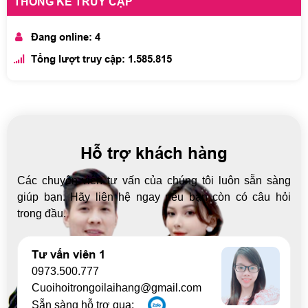
THỐNG KÊ TRUY CẬP
Đang online: 4
Tổng lượt truy cập: 1.585.815
Hỗ trợ khách hàng
Các chuyên viên tư vấn của chúng tôi luôn sẵn sàng
giúp bạn. Hãy liên hệ ngay nếu bạn còn có câu hỏi
trong đầu.
Tư vấn viên 1
0973.500.777
Cuoihoitrongoilaihang@gmail.com
Sẵn sàng hỗ trợ qua: