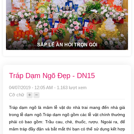
SẮP LỄ ĂN HỎI TRỌN GÓI
Tráp Dạm Ngõ Đẹp - DN15
04/07/2019 - 12:05 AM - 1.163 lượt xem
Cỡ chữ
Tráp dạm ngõ là mâm lễ vật do nhà trai mang đến nhà giá
trong lễ dạm ngõ.Tráp dạm ngõ gồm các lễ vật chính thường
phải có bao gồm: Trầu cau, chè, thuốc, rượu. Ngoài ra, để
mâm tráp đầy đặn và bắt mắt thì bạn có thể sử dụng kết hợp