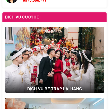
0973.500.777
DỊCH VỤ CƯỚI HỎI
DỊCH VỤ BÊ TRÁP LẠI HẰNG