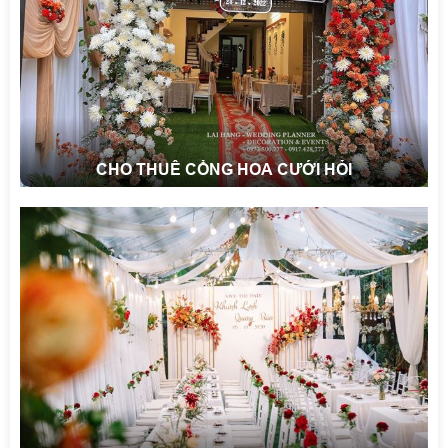
CHO THUÊ CỔNG HOA CƯỚI HỎI