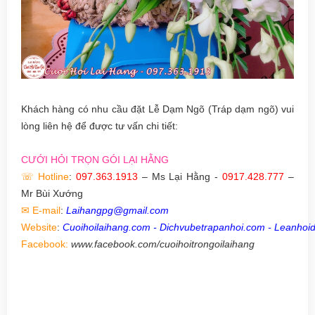
Khách hàng có nhu cầu đặt Lễ Dạm Ngõ (Tráp dạm ngõ) vui
lòng liên hệ để được tư vấn chi tiết:
CƯỚI HỎI TRỌN GÓI LẠI HẰNG
Hotline
:
097.363.1913
– Ms Lại Hằng -
0917.428.777
–
☏
Mr Bùi Xướng
E-mail
:
Laihangpg@gmail.com
✉
Website
:
Cuoihoilaihang.com - Dichvubetrapanhoi.com - Leanhoi
Facebook:
www.facebook.com/cuoihoitrongoilaihang