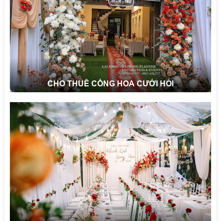
CHO THUÊ CỔNG HOA CƯỚI HỎI