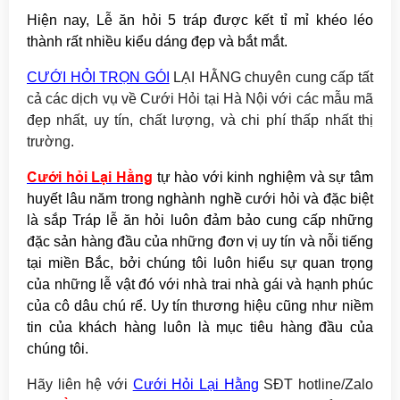
Hiện nay, Lễ ăn hỏi 5 tráp được kết tỉ mỉ khéo léo
thành rất nhiều kiểu dáng đẹp và bắt mắt.
CƯỚI HỎI TRỌN GÓI
LẠI HẰNG chuyên cung cấp tất
cả các dịch vụ về Cưới Hỏi tại Hà Nội với các mẫu mã
đẹp nhất, uy tín, chất lượng, và chi phí thấp nhất thị
trường.
Cưới hỏi Lại Hằng
tự hào với kinh nghiệm và sự tâm
huyết lâu năm trong nghành nghề cưới hỏi và đặc biệt
là sắp Tráp lễ ăn hỏi luôn đảm bảo cung cấp những
đặc sản hàng đầu của những đơn vị uy tín và nỗi tiếng
tại miền Bắc, bởi chúng tôi luôn hiểu sự quan trọng
của những lễ vật đó với nhà trai nhà gái và hạnh phúc
của cô dâu chú rể. Uy tín thương hiệu cũng như niềm
tin của khách hàng luôn là mục tiêu hàng đầu của
chúng tôi.
Hãy
liên hệ với
Cưới Hỏi Lại Hằng
SĐT hotline/Zalo