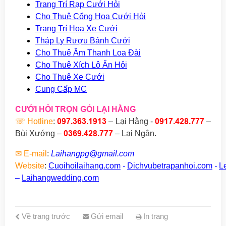
Trang Trí Rạp Cưới Hỏi
Cho Thuê Cổng Hoa Cưới Hỏi
Trang Trí Hoa Xe Cưới
Tháp Ly Rượu Bánh Cưới
Cho Thuê Âm Thanh Loa Đài
Cho Thuê Xích Lô Ăn Hỏi
Cho Thuê Xe Cưới
Cung Cấp MC
CƯỚI HỎI TRỌN GÓI LẠI HẰNG
097.363.1913
0917.428.777
☏
Hotline
:
– Lại Hằng -
–
0369.428
.777
Bùi Xướng
–
–
Lại Ngân.
✉
E-mail
:
Laihangpg@gmail.com
Website
:
Cuoihoilaihang.com
-
Dichvubetrapanhoi.com
-
L
–
Laihangwedding.com
Về trang trước
Gửi email
In trang