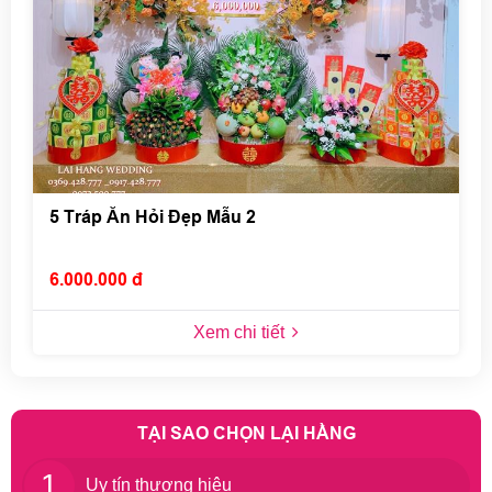
5 Tráp Ăn Hỏi Đẹp Mẫu 2
6.000.000 đ
Xem chi tiết
TẠI SAO CHỌN LẠI HẰNG
1
Uy tín thương hiệu