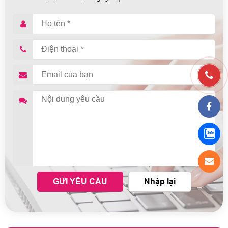
GỬI YÊU CẦU
Nhập lại