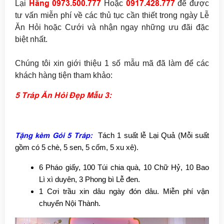
Hằng 097
3.500.777
0917.428.777
Lại
Hoặc
để được
tư vấn miễn phí về các thủ tục cần thiết trong ngày Lễ
Ăn Hỏi hoặc Cưới
và nhận ngay
những ưu đãi đặc
biệt nhất.
Chúng tôi xin giới thiệu 1 số mẫu mã đã làm để các
khách hàng tiện tham khảo:
5 Tráp Ăn Hỏi Đẹp Mẫu 3:
Tặng kèm Gói 5 Tráp:
Tách 1 suất lễ Lại Quả (Mỗi suất
gồm có 5 chè, 5 sen, 5 cốm, 5 xu xê).
6 Pháo giấy, 100 Túi chia quà, 10 Chữ Hỷ, 10 Bao
Lì xì duyên, 3 Phong bì Lễ đen.
1 Cơi trầu xin dâu ngày đón dâu.
Miễn phí vận
chuyển Nội Thành.