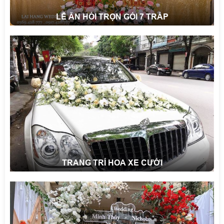
LỄ ĂN HỎI TRỌN GÓI 7 TRÁP
TRANG TRÍ HOA XE CƯỚI