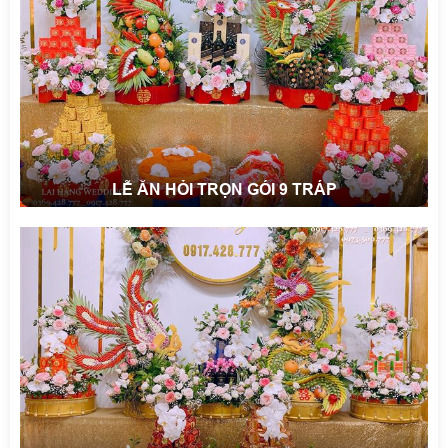
LỄ ĂN HỎI TRỌN GÓI 9 TRÁP