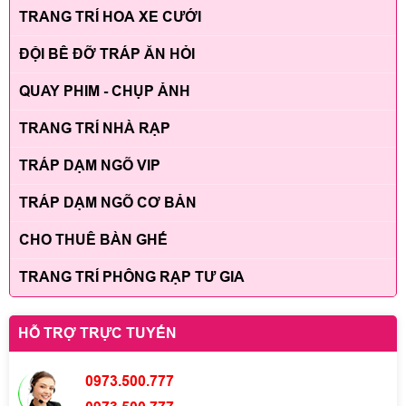
TRANG TRÍ HOA XE CƯỚI
ĐỘI BÊ ĐỠ TRÁP ĂN HỎI
QUAY PHIM - CHỤP ẢNH
TRANG TRÍ NHÀ RẠP
TRÁP DẠM NGÕ VIP
TRÁP DẠM NGÕ CƠ BẢN
CHO THUÊ BÀN GHẾ
TRANG TRÍ PHÔNG RẠP TƯ GIA
HỖ TRỢ TRỰC TUYẾN
0973.500.777