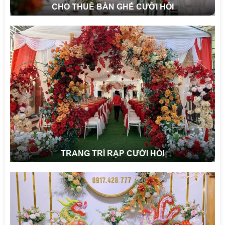
CHO THUÊ BÀN GHẾ CƯỚI HỎI
TRANG TRÍ RẠP CƯỚI HỎI