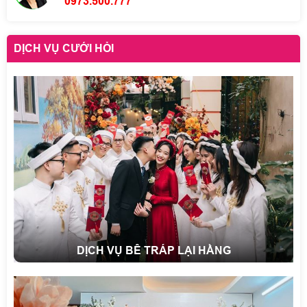
0973.500.777
DỊCH VỤ CƯỚI HỎI
DỊCH VỤ BÊ TRÁP LẠI HẰNG