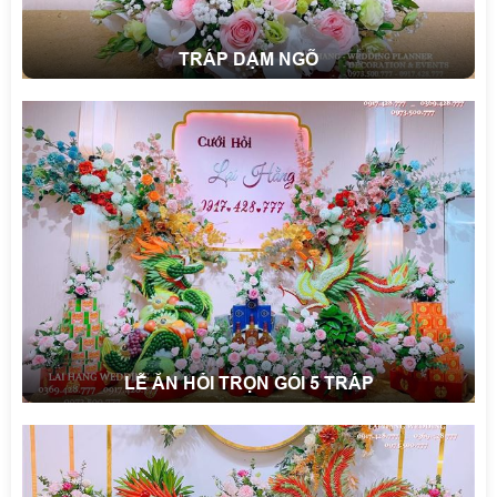
TRÁP DẠM NGÕ
LỄ ĂN HỎI TRỌN GÓI 5 TRÁP