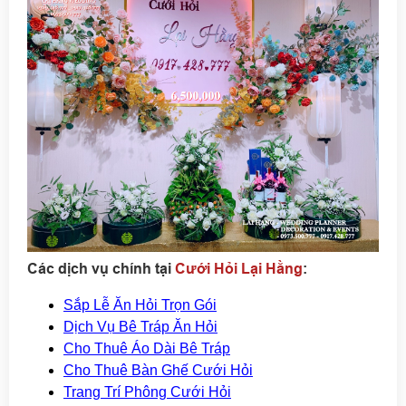
Các dịch vụ chính tại
Cưới Hỏi Lại Hằng
:
Sắp Lễ Ăn Hỏi Trọn Gói
Dịch Vụ Bê Tráp Ăn Hỏi
Cho Thuê Áo Dài Bê Tráp
Cho Thuê Bàn Ghế Cưới Hỏi
Trang Trí Phông Cưới Hỏi